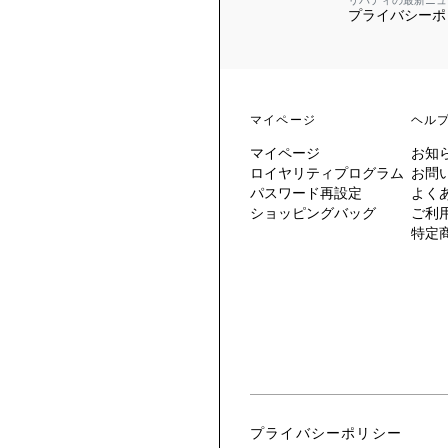
リバティの最新ニュ
プライバシーポ
 TO LIBERTY
ARABLE ART
ERTY SCARVES
買う
買う
EVER IPHIS
 THERE BE
買う
ERTY
ERTY
買う
CESSORIES
買う
マイページ
ヘル
買う
マイページ
お知
6:
ロイヤリティプログラム
お問
IGN.NATURE.ART.
パスワード再設定
よく
ショッピングバッグ
ご利
買う
特定
プライバシーポリシー