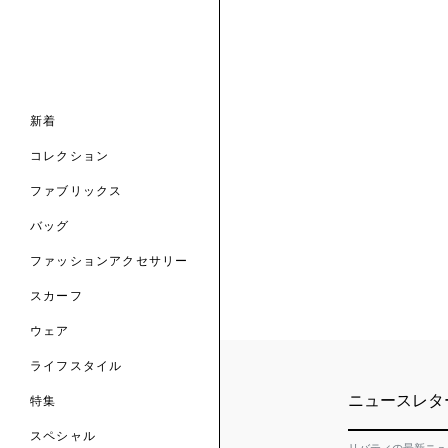
ナル コレクション
ナル コレクション
ィス コレクション
ルコレクション
バッグ
ホルダー
スカーフ
新着
 ブランド
コレクション
クターコラボレーション
ダーバッグ
ル
コレクション
の新着
ナル コレクション
ニック・タナローン
ボディバッグ
のウェア
サリー
のスカーフ
ファブリックス
の コレクション
チャー・セレクション
のバッグ
のファッションアクセサリー
バッグ
ファッションアクセサリー
トマテリアル
スカーフ
のファブリックス
ウェア
ライフスタイル
ニュースレタ
特集
スペシャル