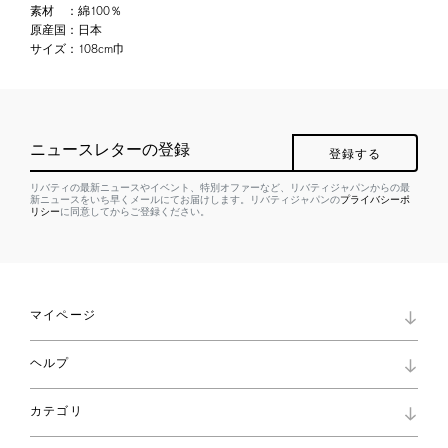
素材
：
綿100％
原産国
：
日本
サイズ
：
108cm巾
ニュースレターの登録
登録する
リバティの最新ニュースやイベント、特別オファーなど、リバティジャパンからの最
新ニュースをいち早くメールにてお届けします。リバティジャパンの
プライバシーポ
リシー
に同意してからご登録ください。
マイページ
マイページ
ヘルプ
ロイヤリティプログラム
パスワード再設定
お知らせ
ショッピングバッグ
カテゴリ
お問い合わせ
よくあるご質問
新着