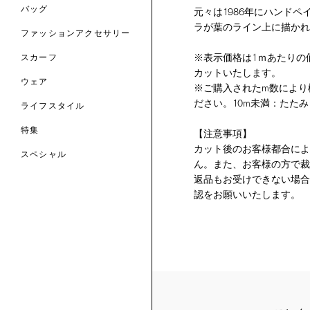
のファッションアクセサリー
バッグ
元々は1986年にハンド
ラが葉のライン上に描かれ
ファッションアクセサリー
トマテリアル
※表示価格は1ｍあたりの価
スカーフ
のファブリックス
カットいたします。
ウェア
※ご購入されたm数により
ださい。10m未満：たたみ
ライフスタイル
特集
【注意事項】
カット後のお客様都合によ
スペシャル
ん。また、お客様の方で裁
返品もお受けできない場合
 TO LIBERTY
ARABLE ART
認をお願いいたします。
ERTY SCARVES
買う
買う
EVER IPHIS
 THERE BE
買う
ERTY
ERTY
買う
CESSORIES
買う
買う
6:
IGN.NATURE.ART.
買う