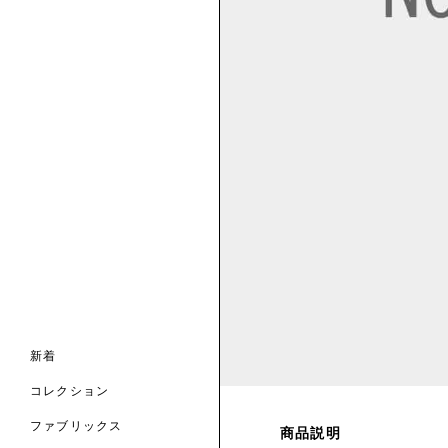
ンライン限定
ナル コレクション
ナル コレクション
ィス コレクション
ルコレクション
バッグ
ホルダー
スカーフ
新着
 ブランド
コレクション
クターコラボレーション
ダーバッグ
ル
コレクション
の新着
ナル コレクション
ニック・タナローン
ボディバッグ
のウェア
サリー
のスカーフ
ファブリックス
商品説明
の コレクション
チャー・セレクション
のバッグ