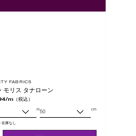
RTY FABRICS
・モリス タナローン
（税込）
94/m
m
cm
:
在庫なし