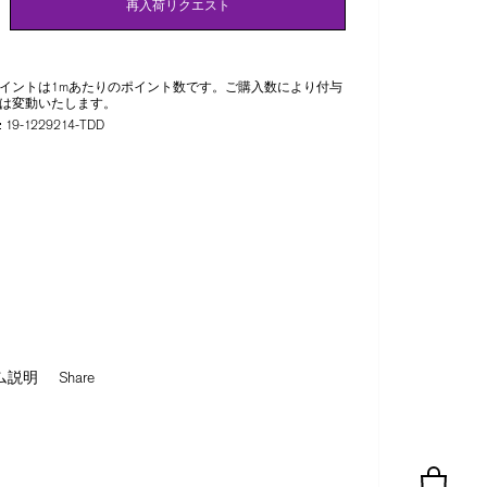
再入荷リクエスト
イントは1mあたりのポイント数です。ご購入数により付与
は変動いたします。
:
19-1229214-TDD
ム説明
Share