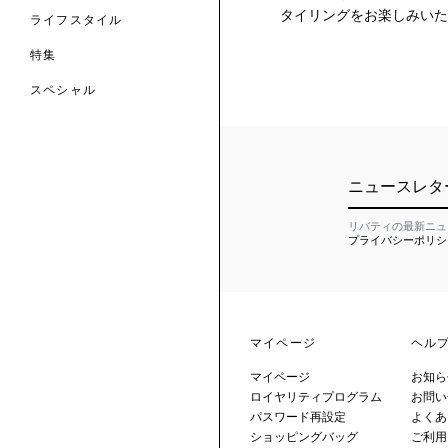
タイリングをお楽しみいた
ライフスタイル
特集
スペシャル
 TO LIBERTY
ARABLE ART
ERTY SCARVES
買う
買う
EVER IPHIS
 THERE BE
買う
ニュースレタ
ERTY
ERTY
買う
CESSORIES
買う
リバティの最新ニュ
買う
プライバシーポリシ
6:
IGN.NATURE.ART.
買う
マイページ
ヘル
マイページ
お知ら
ロイヤリティプログラム
お問い
パスワード再設定
よくあ
ショッピングバッグ
ご利用