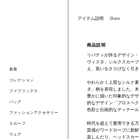
アイテム説明
Share
ンライン限定
ナル コレクション
商品説明
ナル コレクション
リバティが誇るデザイン・
ヴィスタ」シルクスカーフ
ィス コレクション
ルコレクション
バッグ
え、装いをさりげなく引き
ホルダー
スカーフ
新着
 ブランド
コレクション
クターコラボレーション
ダーバッグ
ル
コレクション
やわらかく上質なシルク素
の新着
ナル コレクション
ニック・タナローン
ボディバッグ
のウェア
タ」柄を表現しました。木
サリー
のスカーフ
ファブリックス
豊かに描いた印象的なデザ
の コレクション
チャー・セレクション
のバッグ
のファッションアクセサリー
的なデザイン「プロスペク
バッグ
色彩と伝統的なディテール
ファッションアクセサリー
トマテリアル
時代を超えて愛用できる万
スカーフ
のファブリックス
質感がワードローブに新鮮
ウェア
楽しんだり、ヘッドスカー