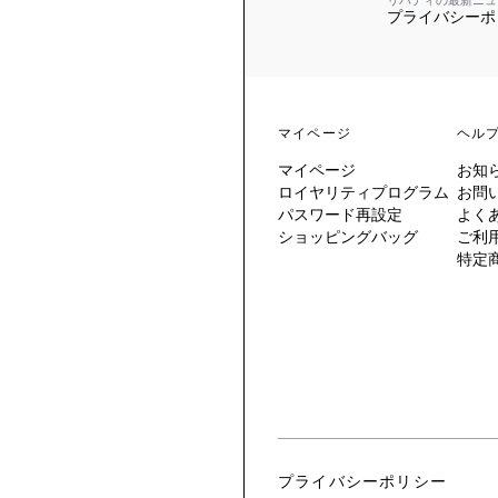
リバティの最新ニュ
プライバシーポ
 TO LIBERTY
ARABLE ART
ERTY SCARVES
買う
買う
EVER IPHIS
 THERE BE
買う
ERTY
ERTY
買う
CESSORIES
買う
マイページ
ヘル
買う
マイページ
お知
6:
ロイヤリティプログラム
お問
IGN.NATURE.ART.
パスワード再設定
よく
ショッピングバッグ
ご利
買う
特定
プライバシーポリシー