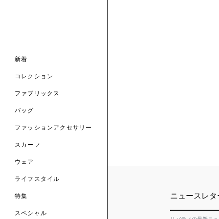
ナル コレクション
ナル コレクション
ィス コレクション
ルコレクション
バッグ
ホルダー
スカーフ
新着
 ブランド
コレクション
クターコラボレーション
ダーバッグ
ル
コレクション
の新着
ナル コレクション
ニック・タナローン
ボディバッグ
のウェア
サリー
のスカーフ
ファブリックス
の コレクション
チャー・セレクション
のバッグ
のファッションアクセサリー
バッグ
ファッションアクセサリー
トマテリアル
スカーフ
のファブリックス
ウェア
ライフスタイル
ニュースレタ
特集
スペシャル