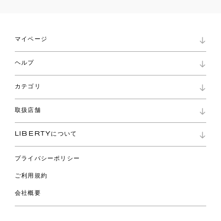
マイページ
マイページ
ヘルプ
ロイヤリティプログラム
パスワード再設定
お知らせ
ショッピングバッグ
カテゴリ
お問い合わせ
よくあるご質問
新着
ご利用ガイド
取扱店舗
コレクション
特定商取引に基づく表記
ファブリックス
リバティ ブランド
バッグ
LIBERTYについて
リバティ・ファブリックス
ファッションアクセサリー
リバティの遺産
スカーフ
プライバシーポリシー
ウェア
ライフスタイル
ご利用規約
特集
スペシャル
会社概要