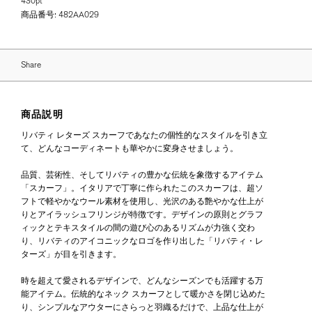
430pt
商品番号:
482AA029
Share
商品説明
リバティ レターズ スカーフであなたの個性的なスタイルを引き立
て、どんなコーディネートも華やかに変身させましょう。
品質、芸術性、そしてリバティの豊かな伝統を象徴するアイテム
「スカーフ」。イタリアで丁寧に作られたこのスカーフは、超ソ
フトで軽やかなウール素材を使用し、光沢のある艶やかな仕上が
りとアイラッシュフリンジが特徴です。デザインの原則とグラフ
ィックとテキスタイルの間の遊び心のあるリズムが力強く交わ
り、リバティのアイコニックなロゴを作り出した「リバティ・レ
ターズ」が目を引きます。
時を超えて愛されるデザインで、どんなシーズンでも活躍する万
能アイテム。伝統的なネック スカーフとして暖かさを閉じ込めた
り、シンプルなアウターにさらっと羽織るだけで、上品な仕上が