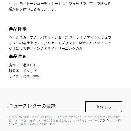
りに。モノトーンコーディネートにもぴったりで、首元で結んで
暖かさを保つこともできます。
商品特徴
ウールスカーフ / リバティ・レターズ プリント / アイラッシュフ
リンジの端仕上げ / イタリアにてプリント・製造 / リバティスタ
ジオによるデザイン / ドライクリーニングのみ
商品詳細
素材
：
毛100％
原産国
：
イタリア
サイズ
：
約70x200cm
ニュースレターの登録
登録する
リバティの最新ニュースやイベント、特別オファーなど、リバティジャパンからの最
新ニュースをいち早くメールにてお届けします。リバティジャパンの
プライバシーポ
リシー
に同意してからご登録ください。