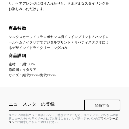
り、ヘアアレンジに取り入れたりと、さまざまなスタイリングを
お楽しみいただけます。
商品特徴
シルクスカーフ / フランボヤンス柄 / ツインプリント / ハンドロ
ールヘム / イタリアでデジタルプリント / リバティスタジオによ
るデザイン / ドライクリーニングのみ
商品詳細
素材
：
絹100％
原産国
：
イタリア
サイズ
：
縦:約66cm 横:約66cm
ニュースレターの登録
登録する
リバティの最新ニュースやイベント、特別オファーなど、リバティジャパンからの最
新ニュースをいち早くメールにてお届けします。リバティジャパンの
プライバシーポ
リシー
に同意してからご登録ください。