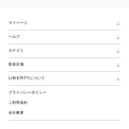
マイページ
マイページ
ヘルプ
ロイヤリティプログラム
パスワード再設定
お知らせ
ショッピングバッグ
カテゴリ
お問い合わせ
よくあるご質問
新着
ご利用ガイド
取扱店舗
コレクション
特定商取引に基づく表記
ファブリックス
リバティ ブランド
バッグ
LIBERTYについて
リバティ・ファブリックス
ファッションアクセサリー
リバティの遺産
スカーフ
プライバシーポリシー
ウェア
ライフスタイル
ご利用規約
特集
スペシャル
会社概要