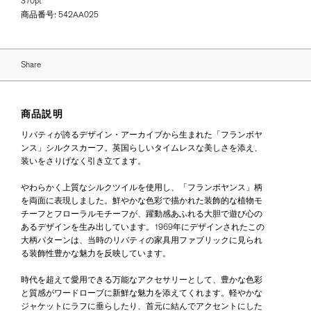
370pt
商品番号:
542AA025
Share
商品説明
リバティが誇るデザイン・アーカイブから生まれた「フランボヤ
ンス」シルクスカーフ。英国らしいタイムレスな美しさを添え、
装いをさりげなく引き立てます。
やわらかく上質なシルクツイルを使用し、「フランボヤンス」柄
を両面に表現しました。鮮やかな色彩で描かれた装飾的な植物モ
チーフとフローラルモチーフが、躍動感あふれる大胆で遊び心の
あるデザインを生み出しています。1969年にデザインされたこの
大柄パターンは、当時のリバティの家具用ファブリックに見られ
る装飾性豊かな魅力を反映しています。
時代を超えて愛用できる万能なアクセサリーとして、豊かな色彩
と質感がワードローブに新鮮な魅力を添えてくれます。軽やかな
ジャケットにラフに垂らしたり、首元に結んでアクセントにした