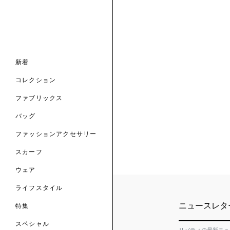
ナル コレクション
ナル コレクション
ィス コレクション
ルコレクション
バッグ
ホルダー
スカーフ
新着
 ブランド
コレクション
クターコラボレーション
ダーバッグ
ル
コレクション
の新着
ナル コレクション
ニック・タナローン
ボディバッグ
のウェア
サリー
のスカーフ
ファブリックス
の コレクション
チャー・セレクション
のバッグ
のファッションアクセサリー
バッグ
ファッションアクセサリー
トマテリアル
スカーフ
のファブリックス
ウェア
ライフスタイル
ニュースレタ
特集
スペシャル