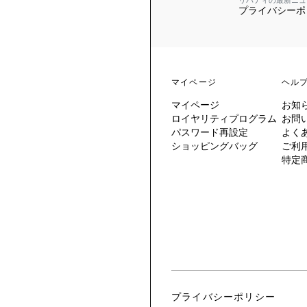
リバティの最新ニュ
プライバシーポ
 TO LIBERTY
ARABLE ART
ERTY SCARVES
買う
買う
EVER IPHIS
 THERE BE
買う
ERTY
ERTY
買う
CESSORIES
買う
マイページ
ヘル
買う
マイページ
お知
6:
ロイヤリティプログラム
お問
IGN.NATURE.ART.
パスワード再設定
よく
ショッピングバッグ
ご利
買う
特定
プライバシーポリシー