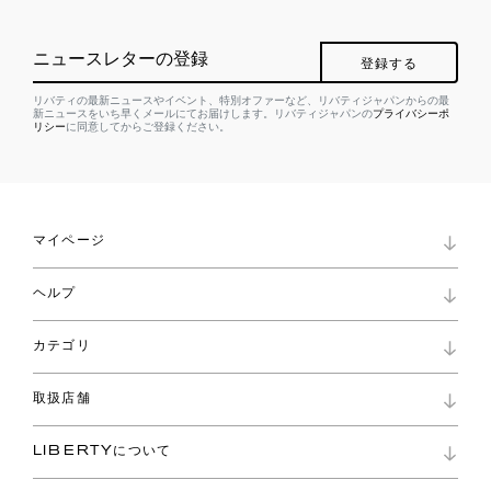
ニュースレターの登録
登録する
リバティの最新ニュースやイベント、特別オファーなど、リバティジャパンからの最
新ニュースをいち早くメールにてお届けします。リバティジャパンの
プライバシーポ
リシー
に同意してからご登録ください。
マイページ
マイページ
ヘルプ
ロイヤリティプログラム
パスワード再設定
お知らせ
ショッピングバッグ
カテゴリ
お問い合わせ
よくあるご質問
新着
ご利用ガイド
取扱店舗
コレクション
特定商取引に基づく表記
ファブリックス
リバティ ブランド
バッグ
LIBERTYについて
リバティ・ファブリックス
ファッションアクセサリー
リバティの遺産