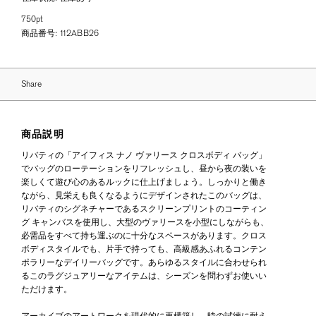
750pt
商品番号:
112ABB26
Share
商品説明
リバティの「アイフィス ナノ ヴァリース クロスボディ バッグ」
でバッグのローテーションをリフレッシュし、昼から夜の装いを
楽しくて遊び心のあるルックに仕上げましょう。しっかりと働き
ながら、見栄えも良くなるようにデザインされたこのバッグは、
リバティのシグネチャーであるスクリーンプリントのコーティン
グ キャンバスを使用し、大型のヴァリースを小型にしながらも、
必需品をすべて持ち運ぶのに十分なスペースがあります。クロス
ボディスタイルでも、片手で持っても、高級感あふれるコンテン
ポラリーなデイリーバッグです。あらゆるスタイルに合わせられ
るこのラグジュアリーなアイテムは、シーズンを問わずお使いい
ただけます。
アーカイブのアートワークを現代的に再構築し、時の試練に耐え