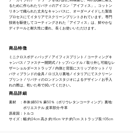
るために作られたリバティのアイコン「アイフィス」。コットン
リネンで織られた丈夫なキャンバスに、オーダーメイドした製造
プロセスにてイタリアでスクリーンプリントされています。専門
技術を駆使してコーティングされた「アイフィス」は、鮮やかな
ディテールと耐久性に優れ、長くお使いいただけます。
商品特徴
ミニクロスボディバッグ / アイフィスプリント / コーティングキ
ャンバス / ファスナー開閉式 /トップハンドル / 取り外し可能なレ
ザーショルダーストラップ / 内側と背面にスリップポケット / リ
バティブランドの金具 / ロゴ入り裏地 / イタリアにてスクリーン
プリント / リバティのロンドンスタジオによるデザイン / お手入
れの際は、乾いた布で拭いてください。
商品詳細
素材
：
本体:綿50％ 麻50％（ポリウレタンコーティング）裏地:
ポリエステル 皮革部分:牛革
原産国
：
トルコ
サイズ
：
幅:約24cm 高さ:約16cm マチ:約7cm ストラップ長:105cm