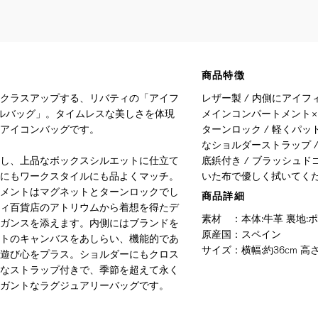
商品特徴
クラスアップする、リバティの「アイフ
レザー製 / 内側にアイフ
ドルバッグ」。タイムレスな美しさを体現
メインコンパートメント×2
アイコンバッグです。
ターンロック / 軽くパッ
なショルダーストラップ /
し、上品なボックスシルエットに仕立て
底鋲付き / ブラッシュド
にもワークスタイルにも品よくマッチ。
いた布で優しく拭いてく
メントはマグネットとターンロックでし
商品詳細
ィ百貨店のアトリウムから着想を得たデ
素材
：
本体:牛革 裏地:
ガンスを添えます。内側にはブランドを
原産国
：
スペイン
トのキャンバスをあしらい、機能的であ
サイズ
：
横幅:約36cm 高さ
遊び心をプラス。ショルダーにもクロス
なストラップ付きで、季節を超えて永く
ガントなラグジュアリーバッグです。