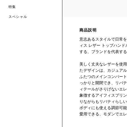
特集
スペシャル
 TO LIBERTY
ARABLE ART
商品説明
ERTY SCARVES
買う
買う
意志あるスタイルで日常を
EVER IPHIS
 THERE BE
買う
ERTY
ERTY
ィス レザー トップハン
買う
CESSORIES
する、ブランドを代表する
買う
買う
美しく丈夫なレザーを使用
6:
たデザインは、カジュアル
IGN.NATURE.ART.
ふたつのメインコンパート
買う
っかりと開閉でき、リバテ
ィテールがさりげないエレ
象徴するアイフィスプリン
りながらもリバティらしい
ボディにも使える調節可能
愛用できる、モダンでエレ