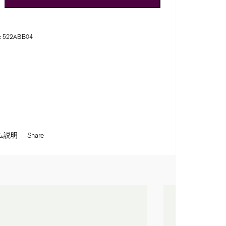
:
522ABB04
ム説明
Share