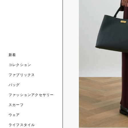
ンライン限定
ナル コレクション
ナル コレクション
ィス コレクション
ルコレクション
バッグ
ホルダー
スカーフ
新着
 ブランド
コレクション
クターコラボレーション
ダーバッグ
ル
コレクション
の新着
ナル コレクション
ニック・タナローン
ボディバッグ
のウェア
サリー
のスカーフ
ファブリックス
の コレクション
チャー・セレクション
のバッグ
のファッションアクセサリー
バッグ
ファッションアクセサリー
トマテリアル
スカーフ
のファブリックス
ウェア
ライフスタイル