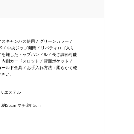
ィスキャンバス使用 / グリーンカラー /
 / 中央ジップ開閉 / リバティロゴ入り
ドを施したトップハンドル / 長さ調節可能
 内側カードスロット / 背面ポケット /
ゴールド金具 / お手入れ方法：柔らかく乾
ださい。
ポリエステル
:約25cm マチ:約13cm