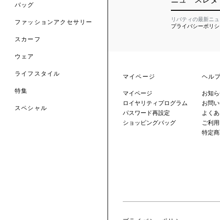
のファッションアクセサリー
バッグ
リバティの最新ニュ
ファッションアクセサリー
プライバシーポリシ
トマテリアル
スカーフ
のファブリックス
ウェア
ライフスタイル
マイページ
ヘル
特集
マイページ
お知ら
ロイヤリティプログラム
お問い
スペシャル
パスワード再設定
よくあ
ショッピングバッグ
ご利用
 TO LIBERTY
ARABLE ART
特定商
ERTY SCARVES
買う
買う
EVER IPHIS
 THERE BE
買う
ERTY
ERTY
買う
CESSORIES
買う
買う
6:
IGN.NATURE.ART.
買う