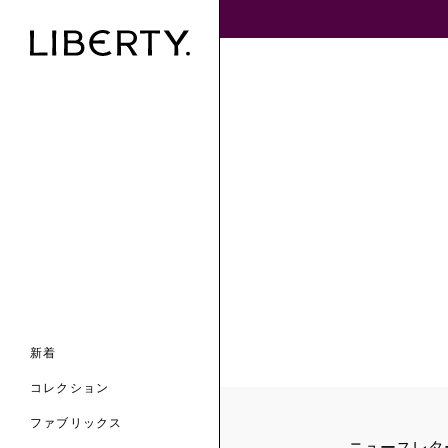
ンライン限定
ナル コレクション
ナル コレクション
ィス コレクション
ルコレクション
バッグ
ホルダー
スカーフ
新着
 ブランド
コレクション
クターコラボレーション
ダーバッグ
ル
コレクション
の新着
ナル コレクション
ニック・タナローン
ボディバッグ
のウェア
サリー
のスカーフ
ファブリックス
の コレクション
チャー・セレクション
のバッグ
ニュースレタ