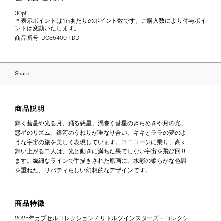
30pt
＊表示ポイントは1mあたりのポイント数です。ご購入数により付与ポイ
ントは変動いたします。
商品番号:
DC35400-TDD
Share
商品説明
輝く彗星や光る月、踊る惑星、渦巻く彗星のきらめきや月の光、
惑星のリズム、銀河のうねりが重なり合い、キキとララの夢のよ
うな宇宙の旅を美しく表現しています。ユニコーンに乗り、高く
舞い上がる二人は、光と動きに満ちた果てしない宇宙を飛び回り
ます。繊細なラインで手描きされた原画に、水彩の柔らかな色調
を重ねた、リバティらしい幻想的なデザインです。
商品特徴
2025年カプセルコレクション / リトルツインスターズ・コレクシ