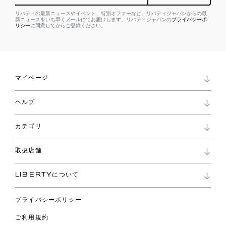
リバティの最新ニュースやイベント、特別オファーなど、リバティジャパンからの最
新ニュースをいち早くメールにてお届けします。リバティジャパンの
プライバシーポ
リシー
に同意してからご登録ください。
マイページ
マイページ
ヘルプ
ロイヤリティプログラム
パスワード再設定
お知らせ
ショッピングバッグ
カテゴリ
お問い合わせ
よくあるご質問
新着
ご利用ガイド
取扱店舗
コレクション
特定商取引に基づく表記
ファブリックス
リバティ ブランド
バッグ
LIBERTYについて
リバティ・ファブリックス
ファッションアクセサリー
リバティの遺産
スカーフ
プライバシーポリシー
ウェア
ライフスタイル
ご利用規約
特集