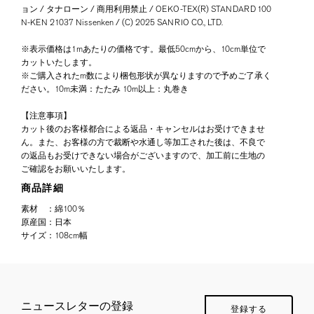
ョン / タナローン / 商用利用禁止 / OEKO-TEX(R) STANDARD 100
N-KEN 21037 Nissenken / (C) 2025 SANRIO CO., LTD.
※表示価格は1mあたりの価格です。最低50cmから、10cm単位で
カットいたします。
※ご購入されたm数により梱包形状が異なりますので予めご了承く
ださい。10m未満：たたみ 10m以上：丸巻き
【注意事項】
カット後のお客様都合による返品・キャンセルはお受けできませ
ん。また、お客様の方で裁断や水通し等加工された後は、不良で
の返品もお受けできない場合がございますので、加工前に生地の
ご確認をお願いいたします。
商品詳細
素材
：
綿100％
原産国
：
日本
サイズ
：
108cm幅
ニュースレターの登録
登録する