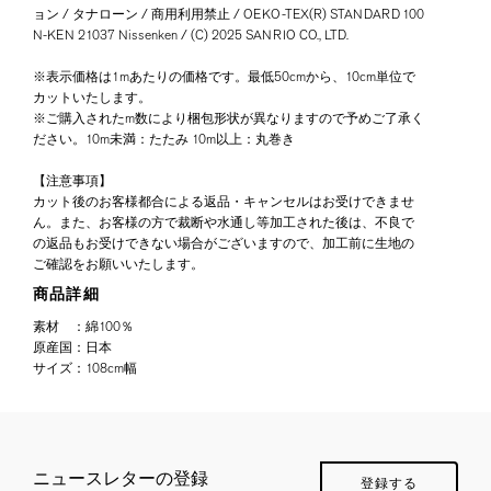
ョン / タナローン / 商用利用禁止 / OEKO-TEX(R) STANDARD 100
N-KEN 21037 Nissenken / (C) 2025 SANRIO CO., LTD.
※表示価格は1mあたりの価格です。最低50cmから、10cm単位で
カットいたします。
※ご購入されたm数により梱包形状が異なりますので予めご了承く
ださい。10m未満：たたみ 10m以上：丸巻き
【注意事項】
カット後のお客様都合による返品・キャンセルはお受けできませ
ん。また、お客様の方で裁断や水通し等加工された後は、不良で
の返品もお受けできない場合がございますので、加工前に生地の
ご確認をお願いいたします。
商品詳細
素材
：
綿100％
原産国
：
日本
サイズ
：
108cm幅
ニュースレターの登録
登録する