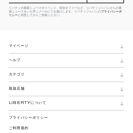
リバティの最新ニュースやイベント、特別オファーなど、リバティジャパンからの最
新ニュースをいち早くメールにてお届けします。リバティジャパンの
プライバシーポ
リシー
に同意してからご登録ください。
マイページ
マイページ
ヘルプ
ロイヤリティプログラム
パスワード再設定
お知らせ
ショッピングバッグ
カテゴリ
お問い合わせ
よくあるご質問
新着
ご利用ガイド
取扱店舗
コレクション
特定商取引に基づく表記
ファブリックス
リバティ ブランド
バッグ
LIBERTYについて
リバティ・ファブリックス
ファッションアクセサリー
リバティの遺産
スカーフ
プライバシーポリシー
ウェア
ライフスタイル
ご利用規約
特集