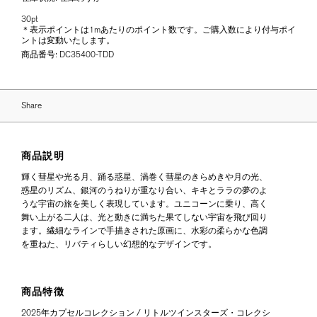
30pt
＊表示ポイントは1mあたりのポイント数です。ご購入数により付与ポイ
ントは変動いたします。
商品番号:
DC35400-TDD
Share
商品説明
輝く彗星や光る月、踊る惑星、渦巻く彗星のきらめきや月の光、
惑星のリズム、銀河のうねりが重なり合い、キキとララの夢のよ
うな宇宙の旅を美しく表現しています。ユニコーンに乗り、高く
舞い上がる二人は、光と動きに満ちた果てしない宇宙を飛び回り
ます。繊細なラインで手描きされた原画に、水彩の柔らかな色調
を重ねた、リバティらしい幻想的なデザインです。
商品特徴
2025年カプセルコレクション / リトルツインスターズ・コレクシ