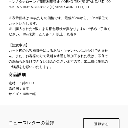
ョン / タナローン / 商用利用禁止 / OEKO-TEX(R) STANDARD 100
N-KEN 21037 Nissenken / (C) 2025 SANRIO CO., LTD.
※表示価格は1mあたりの価格です。最低50cmから、10cm単位で
カットいたします。
※ご購入されたm数により梱包形状が異なりますので予めご了承く
ださい。10m未満：たたみ 10m以上：丸巻き
【注意事項】
カット後のお客様都合による返品・キャンセルはお受けできませ
ん。また、お客様の方で裁断や水通し等加工された後は、不良で
の返品もお受けできない場合がございますので、加工前に生地の
ご確認をお願いいたします。
商品詳細
素材
：
綿100％
原産国
：
日本
サイズ
：
108cm幅
ニュースレターの登録
登録する