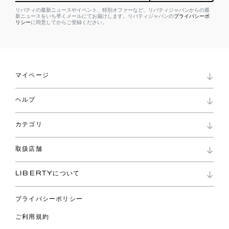
リバティの最新ニュースやイベント、特別オファーなど、リバティジャパンからの最
新ニュースをいち早くメールにてお届けします。リバティジャパンの
プライバシーポ
リシー
に同意してからご登録ください。
マイページ
マイページ
ヘルプ
ロイヤリティプログラム
パスワード再設定
お知らせ
ショッピングバッグ
カテゴリ
お問い合わせ
よくあるご質問
新着
ご利用ガイド
取扱店舗
コレクション
特定商取引に基づく表記
ファブリックス
リバティ ブランド
バッグ
LIBERTYについて
リバティ・ファブリックス
ファッションアクセサリー
リバティの遺産
スカーフ
プライバシーポリシー
ウェア
ライフスタイル
ご利用規約
特集