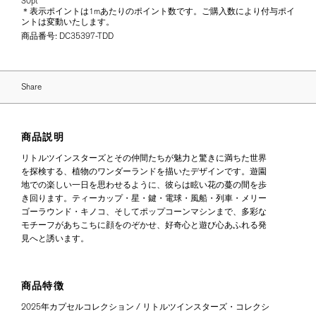
30pt
＊表示ポイントは1mあたりのポイント数です。ご購入数により付与ポイ
ントは変動いたします。
商品番号:
DC35397-TDD
Share
商品説明
リトルツインスターズとその仲間たちが魅力と驚きに満ちた世界
を探検する、植物のワンダーランドを描いたデザインです。遊園
地での楽しい一日を思わせるように、彼らは眩い花の蔓の間を歩
き回ります。ティーカップ・星・鍵・電球・風船・列車・メリー
ゴーラウンド・キノコ、そしてポップコーンマシンまで、多彩な
モチーフがあちこちに顔をのぞかせ、好奇心と遊び心あふれる発
見へと誘います。
商品特徴
2025年カプセルコレクション / リトルツインスターズ・コレクシ