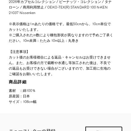
2026年カプセルコレクション / ピーナッツ・コレクション / タナ
ローン / 商用利用禁止 / OEKO-TEX(R) STANDARD 100 N-KEN
21037 Nissenken
※表示価格は1mあたりの価格です。最低50cmから、10cm単位で
カットいたします。
※ご購入されたm数により梱包形状が異なりますので予めご了承く
ださい。10m未満：たたみ 10m以上：丸巻き
【注意事項】
カット後のお客様都合による返品・キャンセルはお受けできませ
ん。また、お客様の方で裁断や水通し等加工された後は、不良で
の返品もお受けできない場合がございますので、加工前に生地の
ご確認をお願いいたします。
商品詳細
素材
：
綿100％
原産国
：
日本
サイズ
：
108cm幅