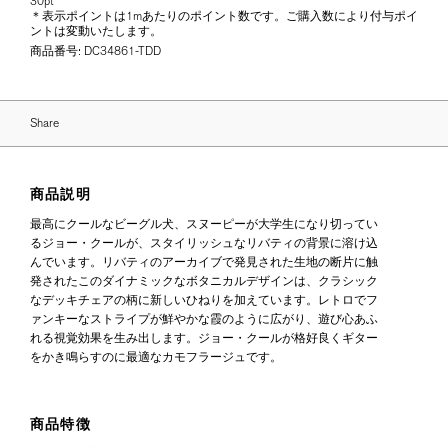
30pt
＊表示ポイントは1mあたりのポイント数です。ご購入数により付与ポイ
ントは変動いたします。
商品番号:
DC34861-TDD
Share
商品説明
最高にクールなビーグル犬、スヌーピーが大学生になり切ってい
るジョー・クールが、スタイリッシュなリバティの背景に溶け込
んでいます。リバティのアーカイブで発見された生地の断片に触
発されたこのダイナミックなボタニカルデザインは、クラシック
なデッキチェアの柄に新しいひねりを加えています。レトロでフ
ァンキーなストライプが鮮やかな霞のように広がり、遊び心あふ
れる視覚効果を生み出します。ジョー・クールが格好良くギター
をかき鳴らすのに最適なカモフラージュです。
商品特徴