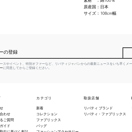
素材
：
綿100％
原産国
：
日本
サイズ
：
108cm幅
ーの登録
ースやイベント、特別オファーなど、リバティジャパンからの最新ニュースをいち早くメ
ー
に同意してからご登録ください。
プ
カテゴリ
取扱店舗
せ
新着
リバティ ブランド
合わせ
コレクション
リバティ・ファブリックス
るご質問
ファブリックス
ガイド
バッグ
取引に基づく表記
ファッションアクセサリー