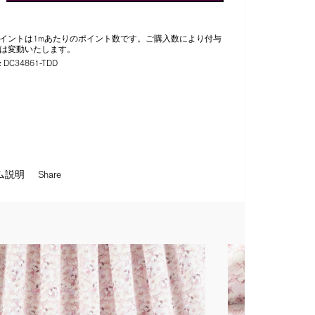
イントは1mあたりのポイント数です。ご購入数により付与
は変動いたします。
:
DC34861-TDD
ム説明
Share