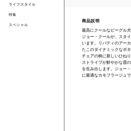
ライフスタイル
特集
商品説明
スペシャル
最高にクールなビーグル犬
ジョー・クールが、スタイ
 TO LIBERTY
ARABLE ART
ERTY SCARVES
います。リバティのアーカ
買う
買う
EVER IPHIS
 THERE BE
たこのダイナミックなボタ
買う
ERTY
ERTY
買う
チェアの柄に新しいひねり
CESSORIES
買う
ストライプが鮮やかな霞の
買う
を生み出します。ジョー・
に最適なカモフラージュで
6:
IGN.NATURE.ART.
買う