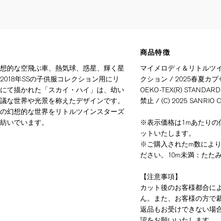
商品特徴
想的な空飛ぶ車、熱気球、惑星、輝く星
マイメロディ＆リトルツイ
018年SSの子供服コレクション用にリ
クション / 2025春夏カ
にて描かれた「スカイ・ハイ」は、幼い
OEKO-TEX(R) STANDARD 
議な世界や光景を称えたデザインです。
禁止 / (C) 2025 SANRIO CO
の幻想的な世界をリトルツインスターズ
紡いでいます。
※表示価格は1mあたりの価
ットいたします。
※ご購入されたm数によ
ださい。10m未満：たたみ
【注意事項】
カット後のお客様都合に
ん。また、お客様の方で
返品もお受けできない場
認をお願いいたします。