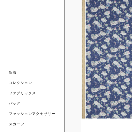
ンライン限定
ナル コレクション
ナル コレクション
ィス コレクション
ルコレクション
バッグ
ホルダー
スカーフ
新着
 ブランド
コレクション
クターコラボレーション
ダーバッグ
ル
コレクション
の新着
ナル コレクション
ニック・タナローン
ボディバッグ
のウェア
サリー
のスカーフ
ファブリックス
の コレクション
チャー・セレクション
のバッグ
のファッションアクセサリー
バッグ
ファッションアクセサリー
トマテリアル
スカーフ
のファブリックス