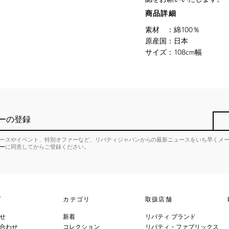
商品詳細
素材
：
綿100％
原産国
：
日本
サイズ
：
108cm幅
ーの登録
ースやイベント、特別オファーなど、リバティジャパンからの最新ニュースをいち早くメ
ー
に同意してからご登録ください。
プ
カテゴリ
取扱店舗
せ
新着
リバティ ブランド
合わせ
コレクション
リバティ・ファブリックス