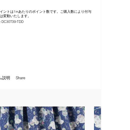
イントは1mあたりのポイント数です。ご購入数により付与
は変動いたします。
:
DC30739-TDD
ム説明
Share