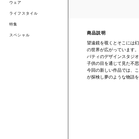
ウェア
ライフスタイル
特集
商品説明
スペシャル
望遠鏡を覗くとそこには幻
 TO LIBERTY
ARABLE ART
の世界が広がっています。2
ERTY SCARVES
バティのデザインスタジオ
買う
買う
EVER IPHIS
 THERE BE
買う
子供の目を通じて見た不思
ERTY
ERTY
買う
今回の新しい作品では、こ
CESSORIES
買う
が探検し夢のような物語を
買う
6:
IGN.NATURE.ART.
買う