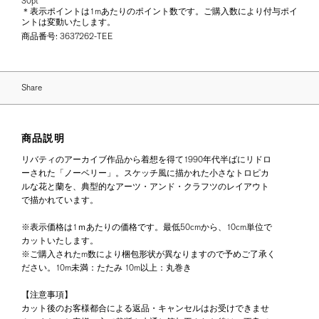
30pt
＊表示ポイントは1mあたりのポイント数です。ご購入数により付与ポイ
ントは変動いたします。
商品番号:
3637262-TEE
Share
商品説明
リバティのアーカイブ作品から着想を得て1990年代半ばにリドロ
ーされた「ノーベリー」。スケッチ風に描かれた小さなトロピカ
ルな花と蘭を、典型的なアーツ・アンド・クラフツのレイアウト
で描かれています。
※表示価格は1ｍあたりの価格です。最低50cmから、10cm単位で
カットいたします。
※ご購入されたm数により梱包形状が異なりますので予めご了承く
ださい。10m未満：たたみ 10m以上：丸巻き
【注意事項】
カット後のお客様都合による返品・キャンセルはお受けできませ