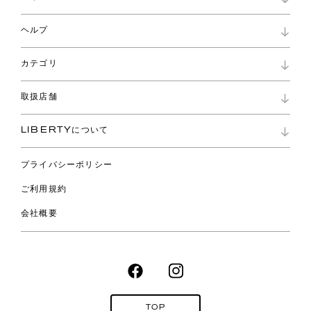
マイページ
ヘルプ
ロイヤリティプログラム
パスワード再設定
お知らせ
ショッピングバッグ
カテゴリ
お問い合わせ
よくあるご質問
新着
ご利用ガイド
取扱店舗
コレクション
特定商取引に基づく表記
ファブリックス
リバティ ブランド
バッグ
LIBERTYについて
リバティ・ファブリックス
ファッションアクセサリー
リバティの遺産
スカーフ
プライバシーポリシー
ウェア
ライフスタイル
ご利用規約
特集
スペシャル
会社概要
TOP