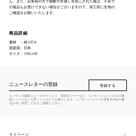
ん。また、お客様の方で裁断や水通し等加工された後は、不良で
の返品もお受けできない場合がございますので、加工前に生地の
ご確認をお願いいたします。
商品詳細
素材
：
綿100％
原産国
：
日本
サイズ
：
108cm巾
ニュースレターの登録
登録する
リバティの最新ニュースやイベント、特別オファーなど、リバティジャパンからの最
新ニュースをいち早くメールにてお届けします。リバティジャパンの
プライバシーポ
リシー
に同意してからご登録ください。
マイページ