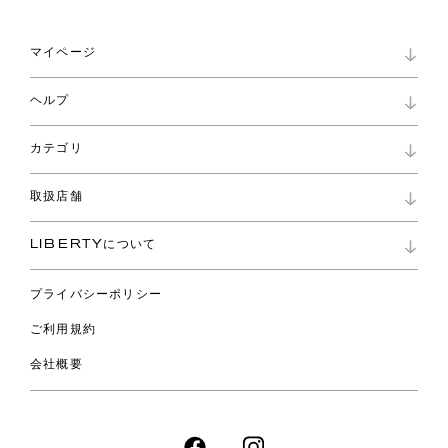
マイページ
マイページ
ヘルプ
ロイヤリティプログラム
パスワード再設定
お知らせ
ショッピングバッグ
カテゴリ
お問い合わせ
よくあるご質問
新着
ご利用ガイド
取扱店舗
コレクション
特定商取引に基づく表記
ファブリックス
リバティ ブランド
バッグ
LIBERTYについて
リバティ・ファブリックス
ファッションアクセサリー
リバティの遺産
スカーフ
プライバシーポリシー
ウェア
ライフスタイル
ご利用規約
特集
スペシャル
会社概要