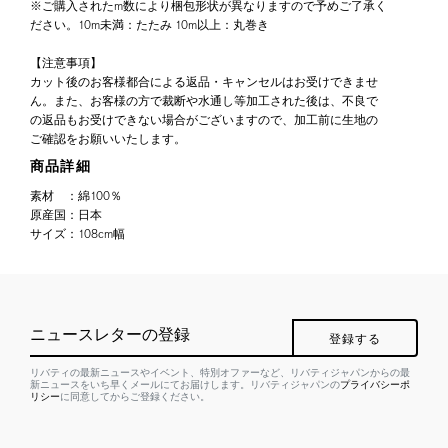
※ご購入されたm数により梱包形状が異なりますので予めご了承く
ださい。10m未満：たたみ 10m以上：丸巻き
【注意事項】
カット後のお客様都合による返品・キャンセルはお受けできませ
ん。また、お客様の方で裁断や水通し等加工された後は、不良で
の返品もお受けできない場合がございますので、加工前に生地の
ご確認をお願いいたします。
商品詳細
素材
：
綿100％
原産国
：
日本
サイズ
：
108cm幅
ニュースレターの登録
登録する
リバティの最新ニュースやイベント、特別オファーなど、リバティジャパンからの最
新ニュースをいち早くメールにてお届けします。リバティジャパンの
プライバシーポ
リシー
に同意してからご登録ください。