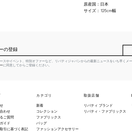
原産国
：
日本
サイズ
：
125cm幅
ーの登録
ースやイベント、特別オファーなど、リバティジャパンからの最新ニュースをいち早くメ
ー
に同意してからご登録ください。
プ
カテゴリ
取扱店舗
せ
新着
リバティ ブランド
合わせ
コレクション
リバティ・ファブリックス
るご質問
ファブリックス
ガイド
バッグ
取引に基づく表記
ファッションアクセサリー