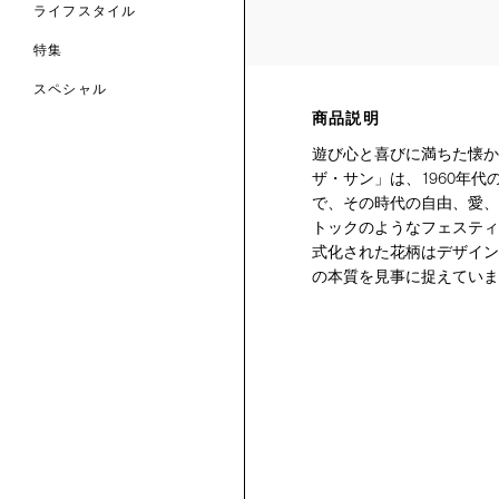
ライフスタイル
特集
スペシャル
商品説明
 TO LIBERTY
ARABLE ART
遊び心と喜びに満ちた懐か
ERTY SCARVES
買う
買う
EVER IPHIS
 THERE BE
ザ・サン」は、1960年
買う
ERTY
ERTY
で、その時代の自由、愛、
買う
CESSORIES
買う
トックのようなフェスティ
買う
式化された花柄はデザイン
の本質を見事に捉えていま
6:
IGN.NATURE.ART.
買う