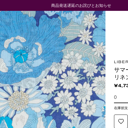
商品発送遅延のお詫びとお知らせ
LIBE
サマ
リネ
¥4,7
在庫状況