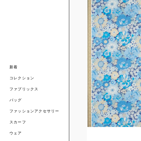
ンライン限定
ナル コレクション
ナル コレクション
ィス コレクション
ルコレクション
バッグ
ホルダー
スカーフ
新着
 ブランド
コレクション
クターコラボレーション
ダーバッグ
ル
コレクション
の新着
ナル コレクション
ニック・タナローン
ボディバッグ
のウェア
サリー
のスカーフ
ファブリックス
の コレクション
チャー・セレクション
のバッグ
のファッションアクセサリー
バッグ
ファッションアクセサリー
トマテリアル
スカーフ
のファブリックス
ウェア