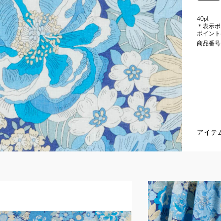
40pt
＊表示ポ
ポイント
商品番号
アイテ