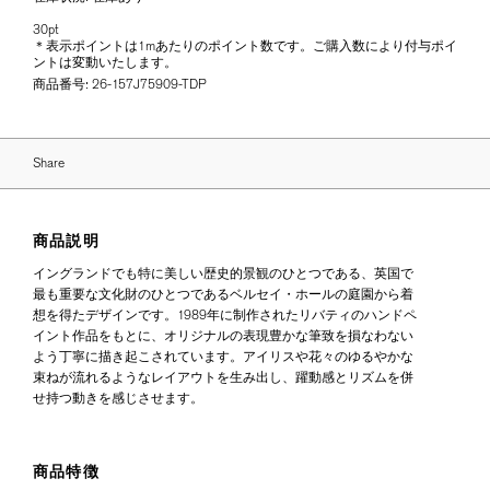
30pt
＊表示ポイントは1mあたりのポイント数です。ご購入数により付与ポイ
ントは変動いたします。
商品番号:
26-157J75909-TDP
Share
商品説明
イングランドでも特に美しい歴史的景観のひとつである、英国で
最も重要な文化財のひとつであるベルセイ・ホールの庭園から着
想を得たデザインです。1989年に制作されたリバティのハンドペ
イント作品をもとに、オリジナルの表現豊かな筆致を損なわない
よう丁寧に描き起こされています。アイリスや花々のゆるやかな
束ねが流れるようなレイアウトを生み出し、躍動感とリズムを併
せ持つ動きを感じさせます。
商品特徴