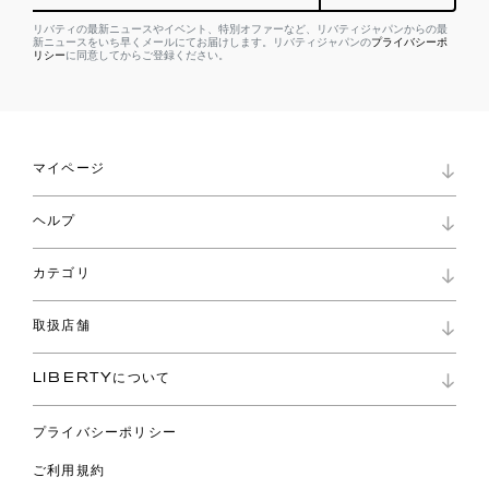
リバティの最新ニュースやイベント、特別オファーなど、リバティジャパンからの最
新ニュースをいち早くメールにてお届けします。リバティジャパンの
プライバシーポ
リシー
に同意してからご登録ください。
マイページ
マイページ
ヘルプ
ロイヤリティプログラム
パスワード再設定
お知らせ
ショッピングバッグ
カテゴリ
お問い合わせ
よくあるご質問
新着
ご利用ガイド
取扱店舗
コレクション
特定商取引に基づく表記
ファブリックス
リバティ ブランド
バッグ
LIBERTYについて
リバティ・ファブリックス
ファッションアクセサリー
リバティの遺産
スカーフ
プライバシーポリシー
ウェア
ライフスタイル
ご利用規約
特集