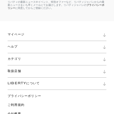
リバティの最新ニュースやイベント、特別オファーなど、リバティジャパンからの最
新ニュースをいち早くメールにてお届けします。リバティジャパンの
プライバシーポ
リシー
に同意してからご登録ください。
マイページ
マイページ
ヘルプ
ロイヤリティプログラム
パスワード再設定
お知らせ
ショッピングバッグ
カテゴリ
お問い合わせ
よくあるご質問
新着
ご利用ガイド
取扱店舗
コレクション
特定商取引に基づく表記
ファブリックス
リバティ ブランド
バッグ
LIBERTYについて
リバティ・ファブリックス
ファッションアクセサリー
リバティの遺産
スカーフ
プライバシーポリシー
ウェア
ライフスタイル
ご利用規約
特集
スペシャル