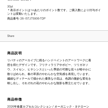
30pt
＊表示ポイントは1mあたりのポイント数です。ご購入数により付与ポイ
ントは変動いたします。
商品番号:
26-157J75906-TDP
Share
商品説明
リバティのアーカイブに残るハンドペイントのアートワークに着
想を得たデザインです。フリティラリアやポピー、ツリガネソ
ウ、スイセン、ヒヤシンスといった季節の可憐な花々が軽やかに
散りばめられ、春の草原のやわらかな空気感を表現しています。
繊細なディテールで描かれた優美な小花は、色調の微妙な変化を
映し出し、それぞれの花のやわらかな陰影を際立たせています。
商品特徴
2026年春夏カプセルコレクション / オーガニック・タナローン