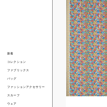
ンライン限定
ナル コレクション
ナル コレクション
ィス コレクション
ルコレクション
バッグ
ホルダー
スカーフ
新着
 ブランド
コレクション
クターコラボレーション
ダーバッグ
ル
コレクション
の新着
ナル コレクション
ニック・タナローン
ボディバッグ
のウェア
サリー
のスカーフ
ファブリックス
の コレクション
チャー・セレクション
のバッグ
のファッションアクセサリー
バッグ
ファッションアクセサリー
トマテリアル
スカーフ
のファブリックス
ウェア