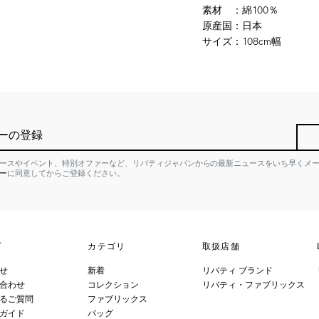
素材
：
綿100％
原産国
：
日本
サイズ
：
108cm幅
ーの登録
ースやイベント、特別オファーなど、リバティジャパンからの最新ニュースをいち早くメ
ー
に同意してからご登録ください。
プ
カテゴリ
取扱店舗
せ
新着
リバティ ブランド
合わせ
コレクション
リバティ・ファブリックス
るご質問
ファブリックス
ガイド
バッグ