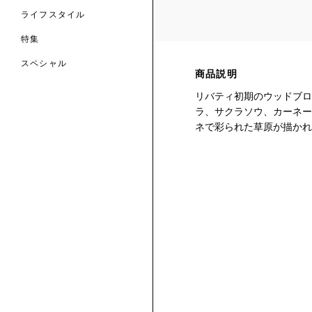
ライフスタイル
特集
スペシャル
商品説明
 TO LIBERTY
ARABLE ART
リバティ初期のウッドブロ
ERTY SCARVES
ラ、サクラソウ、カーネー
買う
買う
EVER IPHIS
 THERE BE
買う
ネで彩られた草原が描かれ
ERTY
ERTY
買う
CESSORIES
買う
買う
6:
IGN.NATURE.ART.
買う