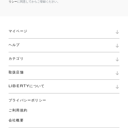
リシー
に同意してからご登録ください。
マイページ
マイページ
ヘルプ
ロイヤリティプログラム
パスワード再設定
お知らせ
ショッピングバッグ
カテゴリ
お問い合わせ
よくあるご質問
新着
ご利用ガイド
取扱店舗
コレクション
特定商取引に基づく表記
ファブリックス
リバティ ブランド
バッグ
LIBERTYについて
リバティ・ファブリックス
ファッションアクセサリー
リバティの遺産
スカーフ
プライバシーポリシー
ウェア
ライフスタイル
ご利用規約
特集
スペシャル
会社概要