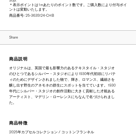
30pt
＊表示ポイントは1mあたりのポイント数です。ご購入数により付与ポイ
ントは変動いたします。
商品番号:
25-3635124-CHB
Share
商品説明
オリジナルは、英国で最も影響力のあるテキスタイル・スタジオ
のひとつであるシルバー・スタジオにより1930年代初頭にリバテ
ィのためにデザインされました物で、輝き、ロマンス、繊細さを
醸し出す野生のアネモネの群生にスポットを当てています。1930
年代にシルバー・スタジオの創作活動に大きく貢献した才能ある
アーティスト、マデリン・ローレンスにちなんで名づけられまし
た。
商品特徴
2025年カプセルコレクション / コットンフランネル