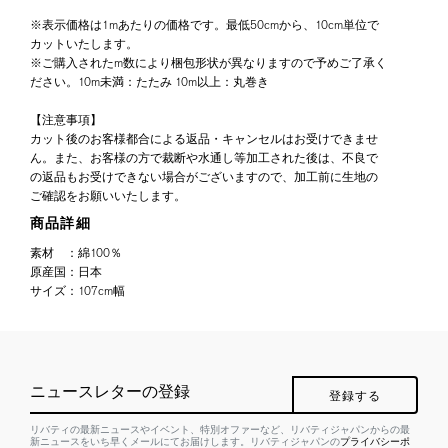
※表示価格は1mあたりの価格です。最低50cmから、10cm単位で
カットいたします。
※ご購入されたm数により梱包形状が異なりますので予めご了承く
ださい。10m未満：たたみ 10m以上：丸巻き
【注意事項】
カット後のお客様都合による返品・キャンセルはお受けできませ
ん。また、お客様の方で裁断や水通し等加工された後は、不良で
の返品もお受けできない場合がございますので、加工前に生地の
ご確認をお願いいたします。
商品詳細
素材
：
綿100％
原産国
：
日本
サイズ
：
107cm幅
ニュースレターの登録
登録する
リバティの最新ニュースやイベント、特別オファーなど、リバティジャパンからの最
新ニュースをいち早くメールにてお届けします。リバティジャパンの
プライバシーポ