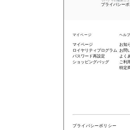
リバティの最新ニュ
プライバシーポ
 TO LIBERTY
ARABLE ART
ERTY SCARVES
買う
買う
EVER IPHIS
 THERE BE
買う
ERTY
ERTY
買う
CESSORIES
買う
マイページ
ヘル
買う
マイページ
お知
6:
ロイヤリティプログラム
お問
IGN.NATURE.ART.
パスワード再設定
よく
ショッピングバッグ
ご利
買う
特定
プライバシーポリシー