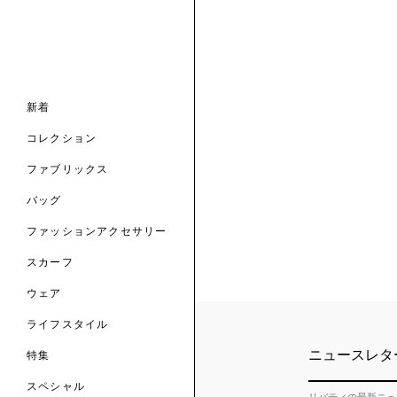
ナル コレクション
ナル コレクション
ィス コレクション
ルコレクション
バッグ
ホルダー
スカーフ
新着
 ブランド
コレクション
クターコラボレーション
ダーバッグ
ル
コレクション
の新着
ナル コレクション
ニック・タナローン
ボディバッグ
のウェア
サリー
のスカーフ
ファブリックス
の コレクション
チャー・セレクション
のバッグ
のファッションアクセサリー
バッグ
ファッションアクセサリー
トマテリアル
スカーフ
のファブリックス
ウェア
ライフスタイル
ニュースレタ
特集
スペシャル