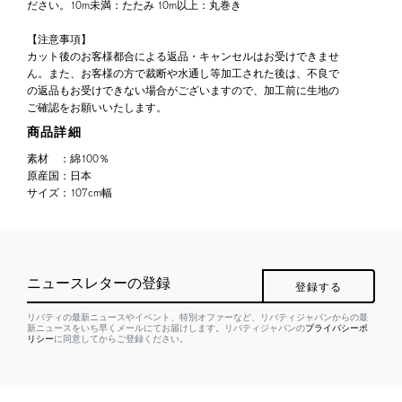
ださい。10m未満：たたみ 10m以上：丸巻き
【注意事項】
カット後のお客様都合による返品・キャンセルはお受けできませ
ん。また、お客様の方で裁断や水通し等加工された後は、不良で
の返品もお受けできない場合がございますので、加工前に生地の
ご確認をお願いいたします。
商品詳細
素材
：
綿100％
原産国
：
日本
サイズ
：
107cm幅
ニュースレターの登録
登録する
リバティの最新ニュースやイベント、特別オファーなど、リバティジャパンからの最
新ニュースをいち早くメールにてお届けします。リバティジャパンの
プライバシーポ
リシー
に同意してからご登録ください。