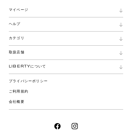
マイページ
マイページ
ヘルプ
ロイヤリティプログラム
パスワード再設定
お知らせ
ショッピングバッグ
カテゴリ
お問い合わせ
よくあるご質問
新着
ご利用ガイド
取扱店舗
コレクション
特定商取引に基づく表記
ファブリックス
リバティ ブランド
バッグ
LIBERTYについて
リバティ・ファブリックス
ファッションアクセサリー
リバティの遺産
スカーフ
プライバシーポリシー
ウェア
ライフスタイル
ご利用規約
特集
スペシャル
会社概要