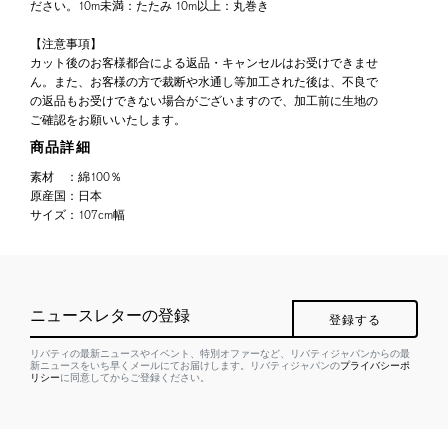
ださい。10m未満：たたみ 10m以上：丸巻き
【注意事項】
カット後のお客様都合による返品・キャンセルはお受けできませ
ん。また、お客様の方で裁断や水通し等加工された後は、不良で
の返品もお受けできない場合がございますので、加工前に生地の
ご確認をお願いいたします。
商品詳細
素材
：
綿100％
原産国
：
日本
サイズ
：
107cm幅
ニュースレターの登録
登録する
リバティの最新ニュースやイベント、特別オファーなど、リバティジャパンからの最
新ニュースをいち早くメールにてお届けします。リバティジャパンの
プライバシーポ
リシー
に同意してからご登録ください。