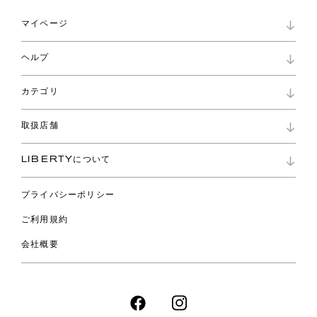
マイページ
マイページ
ヘルプ
ロイヤリティプログラム
パスワード再設定
お知らせ
ショッピングバッグ
カテゴリ
お問い合わせ
よくあるご質問
新着
ご利用ガイド
取扱店舗
コレクション
特定商取引に基づく表記
ファブリックス
リバティ ブランド
バッグ
LIBERTYについて
リバティ・ファブリックス
ファッションアクセサリー
リバティの遺産
スカーフ
プライバシーポリシー
ウェア
ライフスタイル
ご利用規約
特集
スペシャル
会社概要