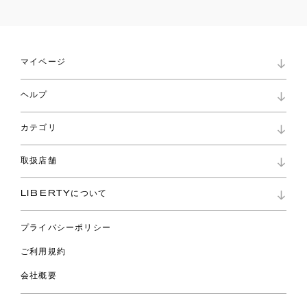
マイページ
マイページ
ヘルプ
ロイヤリティプログラム
パスワード再設定
お知らせ
ショッピングバッグ
カテゴリ
お問い合わせ
よくあるご質問
新着
ご利用ガイド
取扱店舗
コレクション
特定商取引に基づく表記
ファブリックス
リバティ ブランド
バッグ
LIBERTYについて
リバティ・ファブリックス
ファッションアクセサリー
リバティの遺産
スカーフ
プライバシーポリシー
ウェア
ライフスタイル
ご利用規約
特集
スペシャル
会社概要