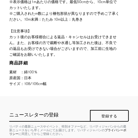
※表示価格は1mあたりの価格です。最低50cmから、10cm単位で
カットいたします。
※ご購入されたm数により梱包形状が異なりますので予めご了承く
ださい。10m未満：たたみ 10m以上：丸巻き
【注意事項】
カット後のお客様都合による返品・キャンセルはお受けできませ
ん。また、お客様の方で裁断や水通し等加工された後は、不良で
の返品もお受けできない場合がございますので、加工前に生地の
ご確認をお願いいたします。
商品詳細
素材
：
綿100％
原産国
：
日本
サイズ
：
108/106cm幅
ニュースレターの登録
登録する
リバティの最新ニュースやイベント、特別オファーなど、リバティジャパンからの最
新ニュースをいち早くメールにてお届けします。リバティジャパンの
プライバシーポ
リシー
に同意してからご登録ください。