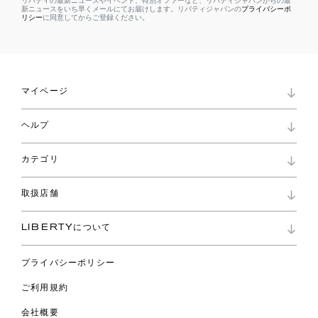
リバティの最新ニュースやイベント、特別オファーなど、リバティジャパンからの最
新ニュースをいち早くメールにてお届けします。リバティジャパンの
プライバシーポ
リシー
に同意してからご登録ください。
マイページ
マイページ
ヘルプ
ロイヤリティプログラム
パスワード再設定
お知らせ
ショッピングバッグ
カテゴリ
お問い合わせ
よくあるご質問
新着
ご利用ガイド
取扱店舗
コレクション
特定商取引に基づく表記
ファブリックス
リバティ ブランド
バッグ
LIBERTYについて
リバティ・ファブリックス
ファッションアクセサリー
リバティの遺産
スカーフ
プライバシーポリシー
ウェア
ライフスタイル
ご利用規約
特集
スペシャル
会社概要