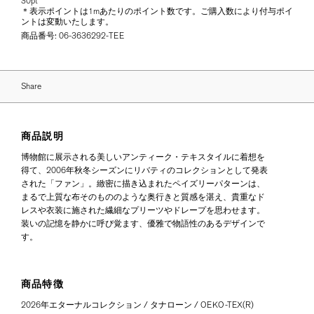
30pt
＊表示ポイントは1mあたりのポイント数です。ご購入数により付与ポイ
ントは変動いたします。
商品番号:
06-3636292-TEE
Share
商品説明
博物館に展示される美しいアンティーク・テキスタイルに着想を
得て、2006年秋冬シーズンにリバティのコレクションとして発表
された「ファン」。緻密に描き込まれたペイズリーパターンは、
まるで上質な布そのもののような奥行きと質感を湛え、貴重なド
レスや衣装に施された繊細なプリーツやドレープを思わせます。
装いの記憶を静かに呼び覚ます、優雅で物語性のあるデザインで
す。
商品特徴
2026年エターナルコレクション / タナローン / OEKO-TEX(R)