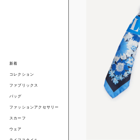
ンライン限定
ナル コレクション
ナル コレクション
ィス コレクション
ルコレクション
バッグ
ホルダー
スカーフ
新着
 ブランド
コレクション
クターコラボレーション
ダーバッグ
ル
コレクション
の新着
ナル コレクション
ニック・タナローン
ボディバッグ
のウェア
サリー
のスカーフ
ファブリックス
の コレクション
チャー・セレクション
のバッグ
のファッションアクセサリー
バッグ
ファッションアクセサリー
トマテリアル
スカーフ
のファブリックス
ウェア