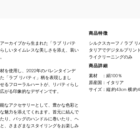
商品特徴
アーカイブから生まれた「ラブ リバテ
シルクスカーフ / ラブ リ
らしいタイムレスな美しさを添え、装い
タリアでデジタルプリント 
。
ライクリーニングのみ
商品詳細
材を使用し、2022年のバレンタインデ
素材
：
絹100％
た「ラブ リバティ」柄を表現しまし
原産国
：
イタリア
せるフローラルハートが、リバティらし
サイズ
：
縦:約43cm 横:約4
広がる印象的なデザインです。
能なアクセサリーとして、豊かな色彩と
な魅力を添えてくれます。首元に結んで
たり、バッグのハンドルに巻いたり、ヘ
と、さまざまなスタイリングをお楽しみ