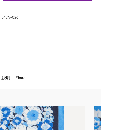
:
542AA020
ム説明
Share