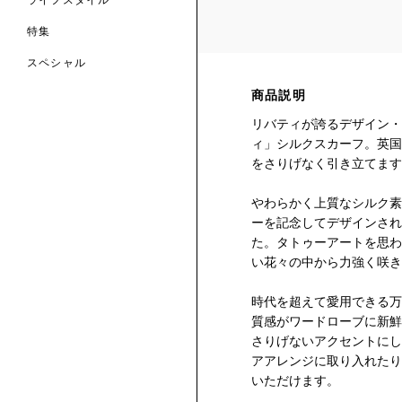
ライフスタイル
特集
スペシャル
商品説明
 TO LIBERTY
ARABLE ART
ERTY SCARVES
リバティが誇るデザイン・
買う
買う
EVER IPHIS
 THERE BE
買う
ィ」シルクスカーフ。英国
ERTY
ERTY
買う
をさりげなく引き立てます
CESSORIES
買う
買う
やわらかく上質なシルク素
ーを記念してデザインされ
6:
た。タトゥーアートを思わ
IGN.NATURE.ART.
い花々の中から力強く咲き
買う
時代を超えて愛用できる万
質感がワードローブに新鮮
さりげないアクセントにし
アアレンジに取り入れたり
いただけます。