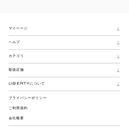
マイページ
マイページ
ヘルプ
ロイヤリティプログラム
パスワード再設定
お知らせ
ショッピングバッグ
カテゴリ
お問い合わせ
よくあるご質問
新着
ご利用ガイド
取扱店舗
コレクション
特定商取引に基づく表記
ファブリックス
リバティ ブランド
バッグ
LIBERTYについて
リバティ・ファブリックス
ファッションアクセサリー
リバティの遺産
スカーフ
プライバシーポリシー
ウェア
ライフスタイル
ご利用規約
特集
スペシャル
会社概要