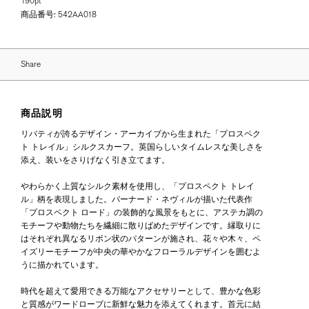
190pt
商品番号:
542AA018
Share
商品説明
リバティが誇るデザイン・アーカイブから生まれた「プロスペク
ト トレイル」シルクスカーフ。英国らしいタイムレスな美しさを
添え、装いをさりげなく引き立てます。
やわらかく上質なシルク素材を使用し、「プロスペクト トレイ
ル」柄を表現しました。バーナード・ネヴィルが描いた代表作
「プロスペクト ロード」の装飾的な風景をもとに、アステカ調の
モチーフや動物たちを繊細に散りばめたデザインです。縁取りに
はそれぞれ異なるリボン状のパターンが施され、花々や木々、ペ
イズリーモチーフが中央の華やかなフローラルデザインを囲むよ
うに描かれています。
時代を超えて愛用できる万能なアクセサリーとして、豊かな色彩
と質感がワードローブに新鮮な魅力を添えてくれます。首元に結