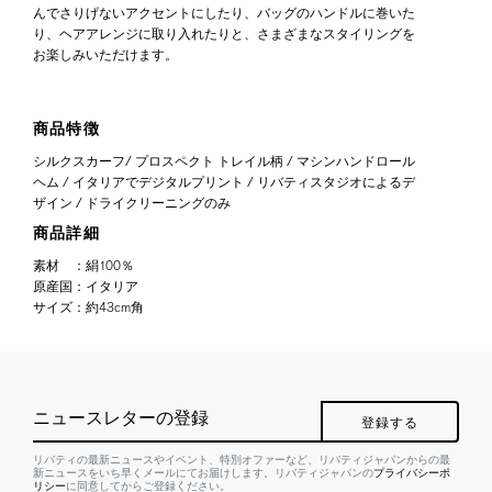
んでさりげないアクセントにしたり、バッグのハンドルに巻いた
り、ヘアアレンジに取り入れたりと、さまざまなスタイリングを
お楽しみいただけます。
商品特徴
シルクスカーフ/ プロスペクト トレイル柄 / マシンハンドロール
ヘム / イタリアでデジタルプリント / リバティスタジオによるデ
ザイン / ドライクリーニングのみ
商品詳細
素材
：
絹100％
原産国
：
イタリア
サイズ
：
約43cm角
ニュースレターの登録
登録する
リバティの最新ニュースやイベント、特別オファーなど、リバティジャパンからの最
新ニュースをいち早くメールにてお届けします。リバティジャパンの
プライバシーポ
リシー
に同意してからご登録ください。