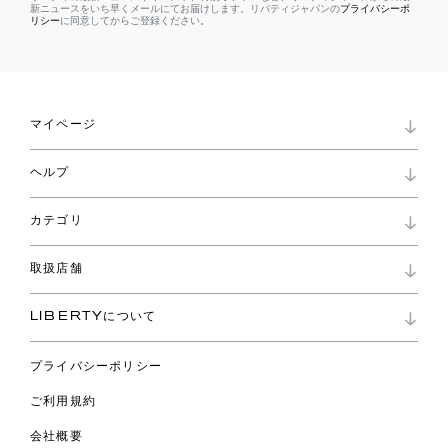
新ニュースをいち早くメールにてお届けします。リバティジャパンの
プライバシーポ
リシー
に同意してからご登録ください。
マイページ
マイページ
ヘルプ
ロイヤリティプログラム
パスワード再設定
お知らせ
ショッピングバッグ
カテゴリ
お問い合わせ
よくあるご質問
新着
ご利用ガイド
取扱店舗
コレクション
特定商取引に基づく表記
ファブリックス
リバティ ブランド
バッグ
LIBERTYについて
リバティ・ファブリックス
ファッションアクセサリー
リバティの遺産
スカーフ
プライバシーポリシー
ウェア
ライフスタイル
ご利用規約
特集
スペシャル
会社概要