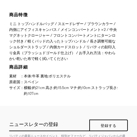
商品特徴
ミニ トップハンドルバッグ / スエードレザー / ブラウンカラー /
内側にアイフィスキャンバス / メインコンパートメント×2 / 中央
マグネットクロージャー / フロントコンパートメントにターンロ
ック付き / 軽くパッドの入ったトップハンドル / 長さ調整可能な
ショルダーストラップ / 内側カードスロット / リバティの刻印入
り金具（ブラッシュドゴールド仕上げ） / お手入れ方法：やわら
かい乾いた布で軽く拭いてください
商品詳細
素材
：
本体:牛革 裏地:ポリエステル
原産国
：
スペイン
サイズ
：
横幅:約21cm 高さ:約15.5cm マチ:約10cm ストラップ長さ:
約107cm
ニュースレターの登録
登録する
リバティの最新ニュースやイベント、特別オファーなど、リバティジャパンからの最