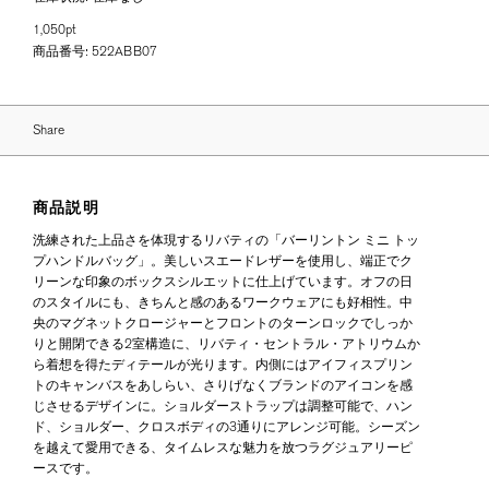
1,050pt
商品番号:
522ABB07
Share
商品説明
洗練された上品さを体現するリバティの「バーリントン ミニ トッ
プハンドルバッグ」。美しいスエードレザーを使用し、端正でク
リーンな印象のボックスシルエットに仕上げています。オフの日
のスタイルにも、きちんと感のあるワークウェアにも好相性。中
央のマグネットクロージャーとフロントのターンロックでしっか
りと開閉できる2室構造に、リバティ・セントラル・アトリウムか
ら着想を得たディテールが光ります。内側にはアイフィスプリン
トのキャンバスをあしらい、さりげなくブランドのアイコンを感
じさせるデザインに。ショルダーストラップは調整可能で、ハン
ド、ショルダー、クロスボディの3通りにアレンジ可能。シーズン
を越えて愛用できる、タイムレスな魅力を放つラグジュアリーピ
ースです。