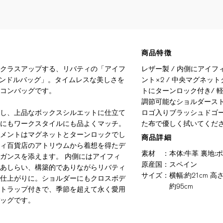
商品特徴
クラスアップする、リバティの「アイフ
レザー製 / 内側にアイフ
プハンドルバッグ」。タイムレスな美しさを
ント×2 / 中央マグネッ
コンバッグです。
トにターンロック付き/ 
調節可能なショルダーストラ
し、上品なボックスシルエットに仕立て
ロゴ入りブラッシュドゴー
にもワークスタイルにも品よくマッチ。
た布で優しく拭いてくだ
メントはマグネットとターンロックでし
商品詳細
ィ百貨店のアトリウムから着想を得たデ
素材
：
本体:牛革 裏地:
ガンスを添えます。 内側にはアイフィ
原産国
：
スペイン
あしらい、構築的でありながらリバティ
サイズ
：
横幅:約21cm 高さ
仕上がりに。ショルダーにもクロスボデ
約95cm
トラップ付きで、季節を超えて永く愛用
ッグです。