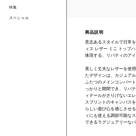
特集
スペシャル
 TO LIBERTY
ARABLE ART
商品説明
ERTY SCARVES
買う
買う
意志あるスタイルで日常を
EVER IPHIS
 THERE BE
買う
ERTY
ERTY
ィス レザー ミニ トッ
買う
CESSORIES
体現する、リバティのアイ
買う
買う
美しく丈夫なレザーを使用
6:
たデザインは、カジュアル
IGN.NATURE.ART.
ふたつのメインコンパート
買う
っかりと開閉でき、リバテ
ィテールがさりげないエレ
スプリントのキャンバスを
らしい遊び心を感じさせる
ィにも使える調節可能なス
できるラグジュアリーなバ