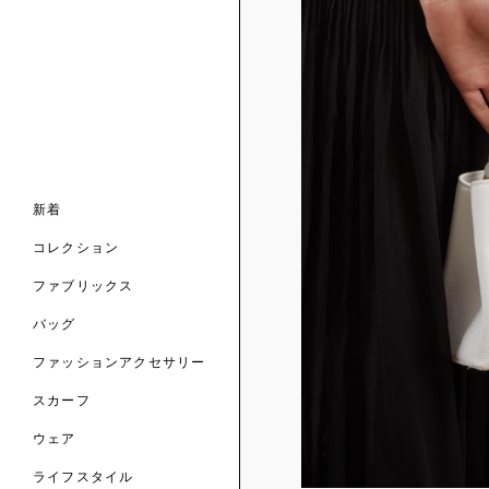
ンライン限定
ナル コレクション
ナル コレクション
ィス コレクション
ルコレクション
バッグ
ホルダー
スカーフ
新着
 ブランド
コレクション
クターコラボレーション
ダーバッグ
ル
コレクション
の新着
ナル コレクション
ニック・タナローン
ボディバッグ
のウェア
サリー
のスカーフ
ファブリックス
の コレクション
チャー・セレクション
のバッグ
のファッションアクセサリー
バッグ
ファッションアクセサリー
トマテリアル
スカーフ
のファブリックス
ウェア
ライフスタイル