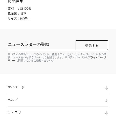
商品詳細
素材
：
綿100％
原産国
：
日本
サイズ
：
約20m
ニュースレターの登録
登録する
リバティの最新ニュースやイベント、特別オファーなど、リバティジャパンからの最
新ニュースをいち早くメールにてお届けします。リバティジャパンの
プライバシーポ
リシー
に同意してからご登録ください。
マイページ
マイページ
ヘルプ
ロイヤリティプログラム
パスワード再設定
お知らせ
ショッピングバッグ
カテゴリ
お問い合わせ