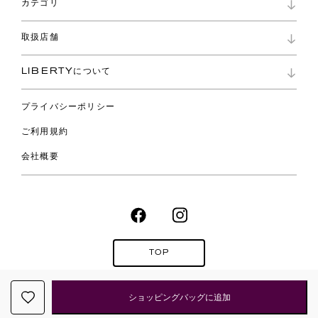
ショッピングバッグ
カテゴリ
お問い合わせ
よくあるご質問
新着
ご利用ガイド
取扱店舗
コレクション
特定商取引に基づく表記
ファブリックス
リバティ ブランド
バッグ
LIBERTYについて
リバティ・ファブリックス
ファッションアクセサリー
リバティの遺産
スカーフ
プライバシーポリシー
ウェア
ライフスタイル
ご利用規約
特集
スペシャル
会社概要
TOP
Copyright LIBERTY JAPAN CO.,
LTD. All Rights Reserved.
ショッピングバッグに追加