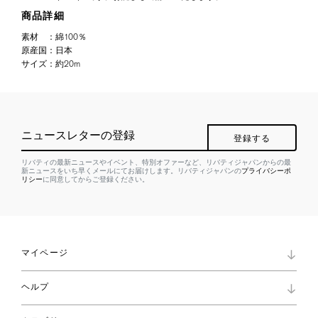
商品詳細
素材
：
綿100％
原産国
：
日本
サイズ
：
約20m
ニュースレターの登録
登録する
リバティの最新ニュースやイベント、特別オファーなど、リバティジャパンからの最
新ニュースをいち早くメールにてお届けします。リバティジャパンの
プライバシーポ
リシー
に同意してからご登録ください。
マイページ
マイページ
ヘルプ
ロイヤリティプログラム
パスワード再設定
お知らせ