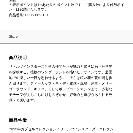
30pt
＊表示ポイントは1mあたりのポイント数です。ご購入数により付与ポイ
ントは変動いたします。
商品番号:
DC35397-TDD
Share
商品説明
リトルツインスターズとその仲間たちが魅力と驚きに満ちた世界
を探検する、植物のワンダーランドを描いたデザインです。遊園
地での楽しい一日を思わせるように、彼らは眩い花の蔓の間を歩
き回ります。ティーカップ・星・鍵・電球・風船・列車・メリー
ゴーラウンド・キノコ、そしてポップコーンマシンまで、多彩な
モチーフがあちこちに顔をのぞかせ、好奇心と遊び心あふれる発
見へと誘います。
商品特徴
2025年カプセルコレクション / リトルツインスターズ・コレクシ