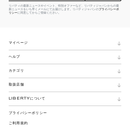
リバティの最新ニュースやイベント、特別オファーなど、リバティジャパンからの最
新ニュースをいち早くメールにてお届けします。リバティジャパンの
プライバシーポ
リシー
に同意してからご登録ください。
マイページ
マイページ
ヘルプ
ロイヤリティプログラム
パスワード再設定
お知らせ
ショッピングバッグ
カテゴリ
お問い合わせ
よくあるご質問
新着
ご利用ガイド
取扱店舗
コレクション
特定商取引に基づく表記
ファブリックス
リバティ ブランド
バッグ
LIBERTYについて
リバティ・ファブリックス
ファッションアクセサリー
リバティの遺産
スカーフ
プライバシーポリシー
ウェア
ライフスタイル
ご利用規約
特集