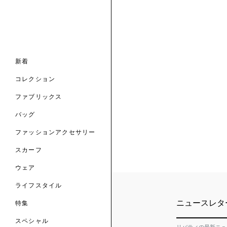
ナル コレクション
ナル コレクション
ィス コレクション
ルコレクション
バッグ
ホルダー
スカーフ
新着
 ブランド
コレクション
クターコラボレーション
ダーバッグ
ル
コレクション
の新着
ナル コレクション
ニック・タナローン
ボディバッグ
のウェア
サリー
のスカーフ
ファブリックス
の コレクション
チャー・セレクション
のバッグ
のファッションアクセサリー
バッグ
ファッションアクセサリー
トマテリアル
スカーフ
のファブリックス
ウェア
ライフスタイル
ニュースレタ
特集
スペシャル