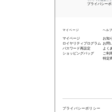
リバティの最新ニュ
プライバシーポ
 TO LIBERTY
ARABLE ART
ERTY SCARVES
買う
買う
EVER IPHIS
 THERE BE
買う
ERTY
ERTY
買う
CESSORIES
買う
マイページ
ヘル
買う
マイページ
お知
6:
ロイヤリティプログラム
お問
IGN.NATURE.ART.
パスワード再設定
よく
ショッピングバッグ
ご利
買う
特定
プライバシーポリシー