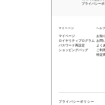
リバティの最新ニュ
プライバシーポ
 TO LIBERTY
ARABLE ART
ERTY SCARVES
買う
買う
EVER IPHIS
 THERE BE
買う
ERTY
ERTY
買う
CESSORIES
買う
マイページ
ヘル
買う
マイページ
お知
6:
ロイヤリティプログラム
お問
IGN.NATURE.ART.
パスワード再設定
よく
ショッピングバッグ
ご利
買う
特定
プライバシーポリシー