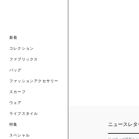
ナル コレクション
ナル コレクション
ィス コレクション
ルコレクション
バッグ
ホルダー
スカーフ
新着
 ブランド
コレクション
クターコラボレーション
ダーバッグ
ル
コレクション
の新着
ナル コレクション
ニック・タナローン
ボディバッグ
のウェア
サリー
のスカーフ
ファブリックス
の コレクション
チャー・セレクション
のバッグ
のファッションアクセサリー
バッグ
ファッションアクセサリー
トマテリアル
スカーフ
のファブリックス
ウェア
ライフスタイル
ニュースレタ
特集
スペシャル