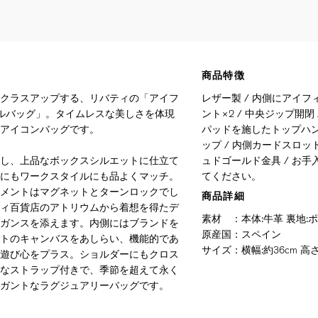
商品特徴
クラスアップする、リバティの「アイフ
レザー製 / 内側にアイフ
ドルバッグ」。タイムレスな美しさを体現
ント×2 / 中央ジップ開閉
アイコンバッグです。
パッドを施したトップハン
ップ / 内側カードスロット
し、上品なボックスシルエットに仕立て
ュドゴールド金具 / お
にもワークスタイルにも品よくマッチ。
てください。
メントはマグネットとターンロックでし
商品詳細
ィ百貨店のアトリウムから着想を得たデ
素材
：
本体:牛革 裏地:
ガンスを添えます。内側にはブランドを
原産国
：
スペイン
トのキャンバスをあしらい、機能的であ
サイズ
：
横幅:約36cm 高さ
遊び心をプラス。ショルダーにもクロス
なストラップ付きで、季節を超えて永く
ガントなラグジュアリーバッグです。