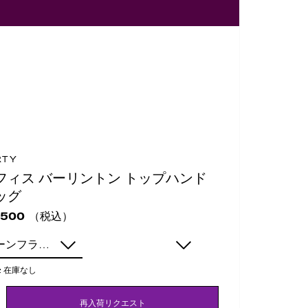
RTY
フィス バーリントン トップハンド
ッグ
（税込）
,500
コーンフラワー
:
在庫なし
再入荷リクエスト