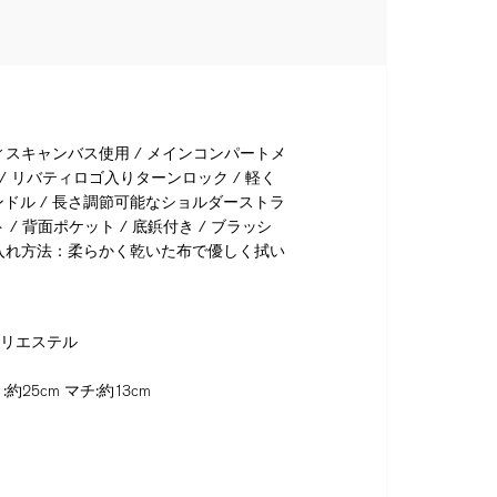
ィスキャンバス使用 / メインコンパートメ
 / リバティロゴ入りターンロック / 軽く
ドル / 長さ調節可能なショルダーストラ
 / 背面ポケット / 底鋲付き / ブラッシ
手入れ方法：柔らかく乾いた布で優しく拭い
ポリエステル
:約25cm マチ:約13cm