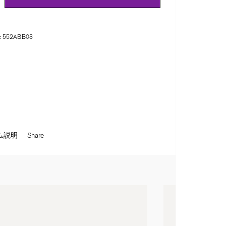
:
552ABB03
ム説明
Share