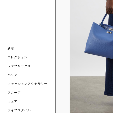
ンライン限定
ナル コレクション
ナル コレクション
ィス コレクション
ルコレクション
バッグ
ホルダー
スカーフ
新着
 ブランド
コレクション
クターコラボレーション
ダーバッグ
ル
コレクション
の新着
ナル コレクション
ニック・タナローン
ボディバッグ
のウェア
サリー
のスカーフ
ファブリックス
の コレクション
チャー・セレクション
のバッグ
のファッションアクセサリー
バッグ
ファッションアクセサリー
トマテリアル
スカーフ
のファブリックス
ウェア
ライフスタイル