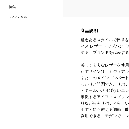
特集
スペシャル
 TO LIBERTY
ARABLE ART
商品説明
ERTY SCARVES
買う
買う
意志あるスタイルで日常を
EVER IPHIS
 THERE BE
買う
ERTY
ERTY
ィス レザー トップハン
買う
CESSORIES
する、ブランドを代表する
買う
買う
美しく丈夫なレザーを使用
6:
たデザインは、カジュアル
IGN.NATURE.ART.
ふたつのメインコンパート
買う
っかりと開閉でき、リバテ
ィテールがさりげないエレ
象徴するアイフィスプリン
りながらもリバティらしい
ボディにも使える調節可能
愛用できる、モダンでエレ