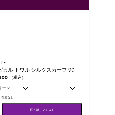
RTY
ピカル トワル シルクスカーフ 90
（税込）
900
リーン
:
在庫なし
再入荷リクエスト