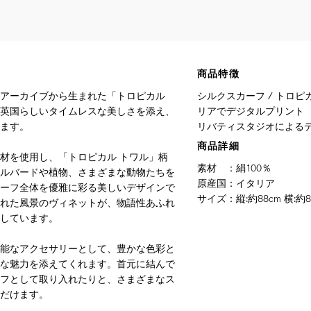
商品特徴
アーカイブから生まれた「トロピカル
シルクスカーフ / トロピカ
英国らしいタイムレスな美しさを添え、
リアでデジタルプリント
ます。
リバティスタジオによるデ
商品詳細
材を使用し、「トロピカル トワル」柄
素材
：
絹100％
ルバードや植物、さまざまな動物たちを
原産国
：
イタリア
ーフ全体を優雅に彩る美しいデザインで
サイズ
：
縦:約88cm 横:約8
れた風景のヴィネットが、物語性あふれ
しています。
能なアクセサリーとして、豊かな色彩と
な魅力を添えてくれます。首元に結んで
フとして取り入れたりと、さまざまなス
だけます。