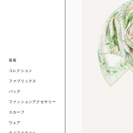
ンライン限定
ナル コレクション
ナル コレクション
ィス コレクション
ルコレクション
バッグ
ホルダー
スカーフ
新着
 ブランド
コレクション
クターコラボレーション
ダーバッグ
ル
コレクション
の新着
ナル コレクション
ニック・タナローン
ボディバッグ
のウェア
サリー
のスカーフ
ファブリックス
の コレクション
チャー・セレクション
のバッグ
のファッションアクセサリー
バッグ
ファッションアクセサリー
トマテリアル
スカーフ
のファブリックス
ウェア