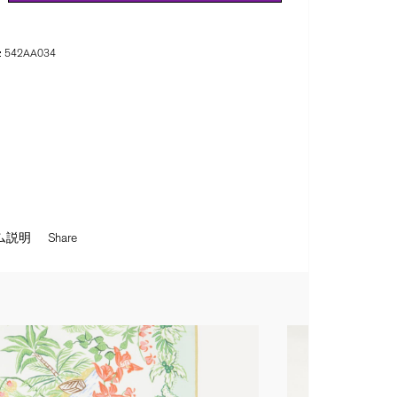
:
542AA034
ム説明
Share