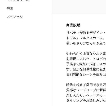
ライフスタイル
特集
スペシャル
商品説明
 TO LIBERTY
ARABLE ART
ERTY SCARVES
リバティが誇るデザイン・
買う
買う
EVER IPHIS
 THERE BE
買う
トワル」シルクスカーフ。
ERTY
ERTY
買う
装いをさりげなく引き立て
CESSORIES
買う
買う
やわらかく上質なシルク素
を表現しました。トロピカ
6:
手描きで繊細に描き、スカ
IGN.NATURE.ART.
す。豊かな熱帯植物に包ま
買う
る幻想的なシーンを生み出
時代を超えて愛用できる万
質感がワードローブに新鮮
楽しんだり、ヘッドスカー
タイリングをお楽しみいた