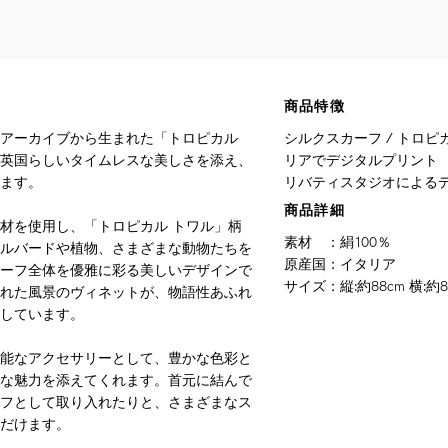
商品特徴
アーカイブから生まれた「トロピカル
シルクスカーフ / トロピカ
英国らしいタイムレスな美しさを添え、
リアでデジタルプリント
ます。
リバティスタジオによるデ
商品詳細
材を使用し、「トロピカル トワル」柄
素材
：
絹100％
ルバードや植物、さまざまな動物たちを
原産国
：
イタリア
ーフ全体を優雅に彩る美しいデザインで
サイズ
：
縦:約88cm 横:約8
れた風景のヴィネットが、物語性あふれ
しています。
能なアクセサリーとして、豊かな色彩と
な魅力を添えてくれます。首元に結んで
フとして取り入れたりと、さまざまなス
だけます。