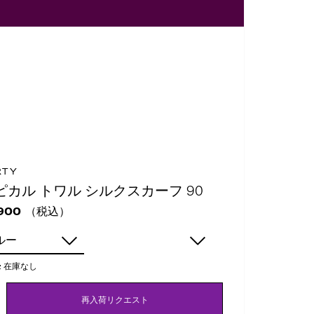
RTY
ピカル トワル シルクスカーフ 90
（税込）
900
ルー
:
在庫なし
再入荷リクエスト