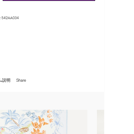
:
542AA034
ム説明
Share