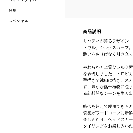
ライフスタイル
特集
スペシャル
商品説明
 TO LIBERTY
ARABLE ART
ERTY SCARVES
リバティが誇るデザイン・
買う
買う
EVER IPHIS
 THERE BE
買う
トワル」シルクスカーフ。
ERTY
ERTY
買う
装いをさりげなく引き立て
CESSORIES
買う
買う
やわらかく上質なシルク素
を表現しました。トロピカ
6:
手描きで繊細に描き、スカ
IGN.NATURE.ART.
す。豊かな熱帯植物に包ま
買う
る幻想的なシーンを生み出
時代を超えて愛用できる万
質感がワードローブに新鮮
楽しんだり、ヘッドスカー
タイリングをお楽しみいた