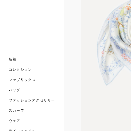
ンライン限定
ナル コレクション
ナル コレクション
ィス コレクション
ルコレクション
バッグ
ホルダー
スカーフ
新着
 ブランド
コレクション
クターコラボレーション
ダーバッグ
ル
コレクション
の新着
ナル コレクション
ニック・タナローン
ボディバッグ
のウェア
サリー
のスカーフ
ファブリックス
の コレクション
チャー・セレクション
のバッグ
のファッションアクセサリー
バッグ
ファッションアクセサリー
トマテリアル
スカーフ
のファブリックス
ウェア