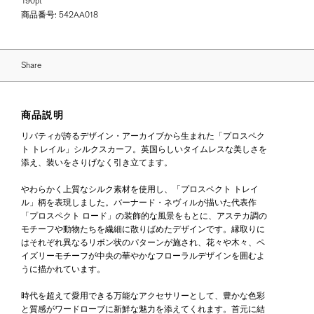
190pt
商品番号:
542AA018
Share
商品説明
リバティが誇るデザイン・アーカイブから生まれた「プロスペク
ト トレイル」シルクスカーフ。英国らしいタイムレスな美しさを
添え、装いをさりげなく引き立てます。
やわらかく上質なシルク素材を使用し、「プロスペクト トレイ
ル」柄を表現しました。バーナード・ネヴィルが描いた代表作
「プロスペクト ロード」の装飾的な風景をもとに、アステカ調の
モチーフや動物たちを繊細に散りばめたデザインです。縁取りに
はそれぞれ異なるリボン状のパターンが施され、花々や木々、ペ
イズリーモチーフが中央の華やかなフローラルデザインを囲むよ
うに描かれています。
時代を超えて愛用できる万能なアクセサリーとして、豊かな色彩
と質感がワードローブに新鮮な魅力を添えてくれます。首元に結