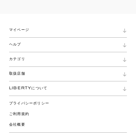
マイページ
マイページ
ヘルプ
ロイヤリティプログラム
パスワード再設定
お知らせ
ショッピングバッグ
カテゴリ
お問い合わせ
よくあるご質問
新着
ご利用ガイド
取扱店舗
コレクション
特定商取引に基づく表記
ファブリックス
リバティ ブランド
バッグ
LIBERTYについて
リバティ・ファブリックス
ファッションアクセサリー
リバティの遺産
スカーフ
プライバシーポリシー
ウェア
ライフスタイル
ご利用規約
特集
スペシャル
会社概要