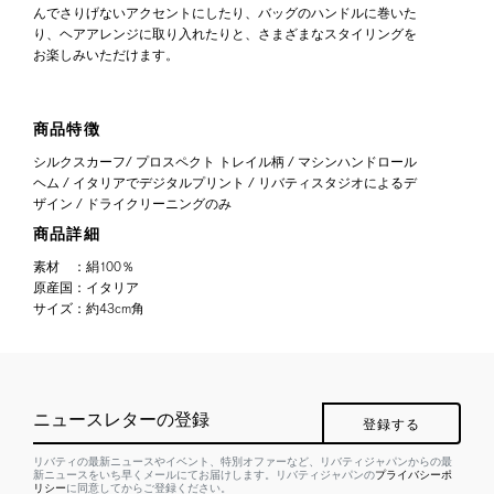
んでさりげないアクセントにしたり、バッグのハンドルに巻いた
り、ヘアアレンジに取り入れたりと、さまざまなスタイリングを
お楽しみいただけます。
商品特徴
シルクスカーフ/ プロスペクト トレイル柄 / マシンハンドロール
ヘム / イタリアでデジタルプリント / リバティスタジオによるデ
ザイン / ドライクリーニングのみ
商品詳細
素材
：
絹100％
原産国
：
イタリア
サイズ
：
約43cm角
ニュースレターの登録
登録する
リバティの最新ニュースやイベント、特別オファーなど、リバティジャパンからの最
新ニュースをいち早くメールにてお届けします。リバティジャパンの
プライバシーポ
リシー
に同意してからご登録ください。