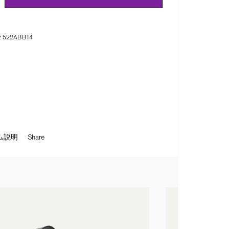
:
522ABB14
ム説明
Share