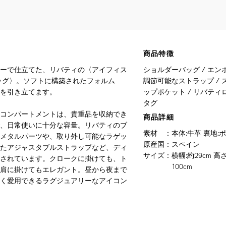
商品特徴
ーで仕立てた、リバティの〈アイフィス
ショルダーバッグ / エン
ッグ〉。ソフトに構築されたフォルム
調節可能なストラップ / 
を引き立てます。
ップポケット / リバティ
タグ
コンパートメントは、貴重品を収納でき
商品詳細
、日常使いに十分な容量。リバティのブ
素材
：
本体:牛革 裏地:
メタルパーツや、取り外し可能なラゲッ
原産国
：
スペイン
たアジャスタブルストラップなど、ディ
サイズ
：
横幅:約29cm 高
されています。クロークに掛けても、ト
100cm
肩に掛けてもエレガント。昼から夜まで
く愛用できるラグジュアリーなアイコン