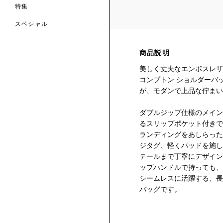
特集
スペシャル
 TO LIBERTY
ARABLE ART
商品説明
ERTY SCARVES
買う
買う
EVER IPHIS
 THERE BE
買う
美しく丈夫なエンボスレザ
ERTY
ERTY
買う
コンプトン ショルダーバ
CESSORIES
買う
が、モダンで上品な佇まい
買う
ダブルジップ仕様のメイン
6:
るスリップポケット付きで
IGN.NATURE.ART.
ランディングをあしらった
買う
ジタグ、軽くパッドを施し
テールまで丁寧にデザイン
ップハンドルで持っても、
シームレスに活躍する、長
バッグです。