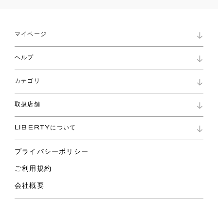
マイページ
マイページ
ヘルプ
ロイヤリティプログラム
パスワード再設定
お知らせ
ショッピングバッグ
カテゴリ
お問い合わせ
よくあるご質問
新着
ご利用ガイド
取扱店舗
コレクション
特定商取引に基づく表記
ファブリックス
リバティ ブランド
バッグ
LIBERTYについて
リバティ・ファブリックス
ファッションアクセサリー
リバティの遺産
スカーフ
プライバシーポリシー
ウェア
ライフスタイル
ご利用規約
特集
スペシャル
会社概要