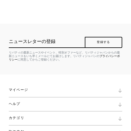
ニュースレターの登録
登録する
リバティの最新ニュースやイベント、特別オファーなど、リバティジャパンからの最
新ニュースをいち早くメールにてお届けします。リバティジャパンの
プライバシーポ
リシー
に同意してからご登録ください。
マイページ
マイページ
ヘルプ
ロイヤリティプログラム
パスワード再設定
お知らせ
ショッピングバッグ
カテゴリ
お問い合わせ
よくあるご質問
新着