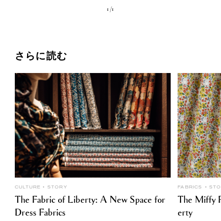
1 /
1
さらに読む
CULTURE
STORY
FABRICS
ST
The Fabric of Liberty: A New Space for
The Miffy P
Dress Fabrics
erty