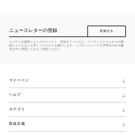
ニュースレターの登録
登録する
リバティの最新ニュースやイベント、特別オファーなど、リバティジャパンからの最
新ニュースをいち早くメールにてお届けします。リバティジャパンの
プライバシーポ
リシー
に同意してからご登録ください。
マイページ
マイページ
ヘルプ
ロイヤリティプログラム
パスワード再設定
お知らせ
ショッピングバッグ
カテゴリ
お問い合わせ
よくあるご質問
新着
ご利用ガイド
取扱店舗
コレクション
特定商取引に基づく表記
ファブリックス
リバティ ブランド