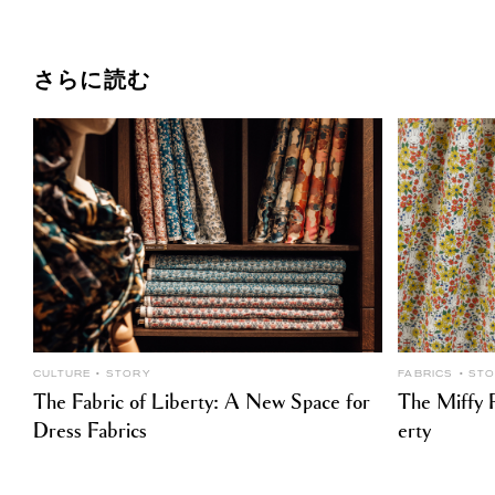
さらに読む
CULTURE
STORY
FABRICS
ST
The Fabric of Liberty: A New Space for
The Miffy P
Dress Fabrics
erty